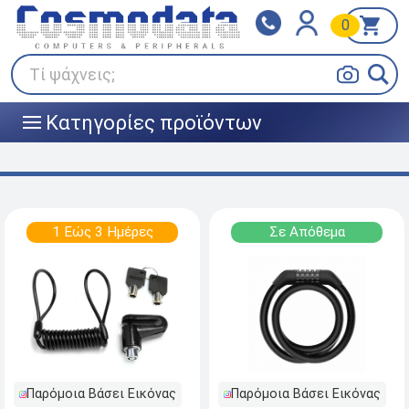
0
Klarna
BOX NOW
Πληρώστε σε 3
24/7 σε όλη την Ελλάδα!
άτοκες δόσεις
Τί ψάχνεις;
Κατηγορίες προϊόντων
|||
1 Εώς 3 Ημέρες
Σε Απόθεμα
Παρόμοια Βάσει Εικόνας
Παρόμοια Βάσει Εικόνας