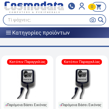
0
Klarna
BOX NOW
Πληρώστε σε 3
24/7 σε όλη την Ελλάδα!
άτοκες δόσεις
Τί ψάχνεις;
Κατηγορίες προϊόντων
|||
Κατόπιν Παραγγελίας
Κατόπιν Παραγγελίας
Παρόμοια Βάσει Εικόνας
Παρόμοια Βάσει Εικόνας