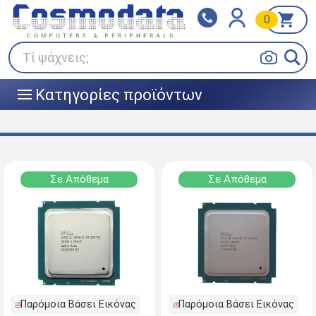
0
Klarna
BOX NOW
Πληρώστε σε 3
24/7 σε όλη την Ελλάδα!
άτοκες δόσεις
Τί ψάχνεις;
Κατηγορίες προϊόντων
|||
Σε Απόθεμα
Σε Απόθεμα
Παρόμοια Βάσει Εικόνας
Παρόμοια Βάσει Εικόνας