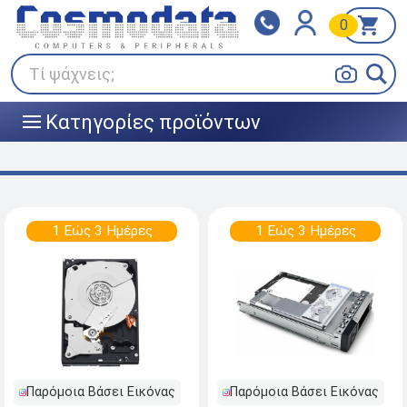
0
Klarna
BOX NOW
Πληρώστε σε 3
24/7 σε όλη την Ελλάδα!
άτοκες δόσεις
Τί ψάχνεις;
Κατηγορίες προϊόντων
|||
1 Εώς 3 Ημέρες
1 Εώς 3 Ημέρες
Παρόμοια Βάσει Εικόνας
Παρόμοια Βάσει Εικόνας