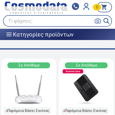
0
Klarna
BOX NOW
Πληρώστε σε 3
24/7 σε όλη την Ελλάδα!
άτοκες δόσεις
Τί ψάχνεις;
Κατηγορίες προϊόντων
|||
Σε Απόθεμα
Σε Απόθεμα
Παρόμοια Βάσει Εικόνας
Παρόμοια Βάσει Εικόνας