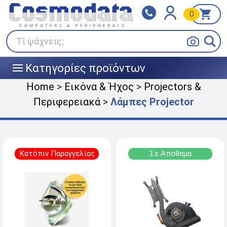
0
Klarna
BOX NOW
Πληρώστε σε 3
24/7 σε όλη την Ελλάδα!
άτοκες δόσεις
Τί ψάχνεις;
Κατηγορίες προϊόντων
|||
Home
>
Εικόνα & Ήχος
>
Projectors &
Περιφερειακά
>
Λάμπες Projector
Κατόπιν Παραγγελίας
Σε Απόθεμα