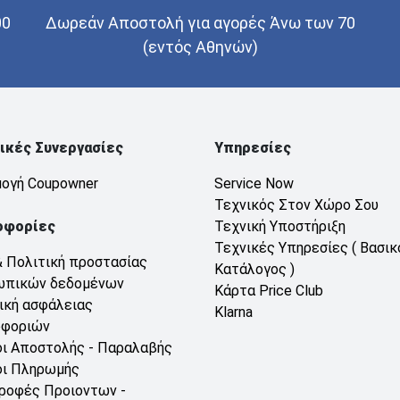
00
Δωρεάν Αποστολή για αγορές Άνω των 70
(εντός Αθηνών)
ικές Συνεργασίες
Υπηρεσίες
ογή Coupowner
Service Now
Τεχνικός Στον Χώρο Σου
οφορίες
Τεχνική Υποστήριξη
Τεχνικές Υπηρεσίες ( Βασικ
& Πολιτική προστασίας
Κατάλογος )
ωπικών δεδομένων
Κάρτα Price Club
ική ασφάλειας
Klarna
οφοριών
ι Αποστολής - Παραλαβής
ι Πληρωμής
ροφές Προιοντων -