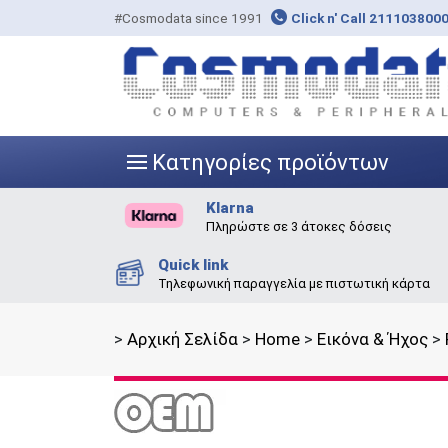
#Cosmodata since 1991
Click n' Call 211103800
Κατηγορίες προϊόντων
|||
Klarna
Πληρώστε σε 3 άτοκες δόσεις
Quick link
Τηλεφωνική παραγγελία με πιστωτική κάρτα
>
Αρχική Σελίδα
>
Home
>
Εικόνα & Ήχος
>