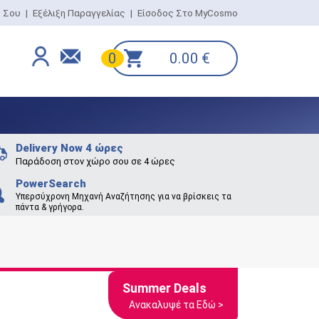
ο Σου
|
Εξέλιξη Παραγγελίας
|
Είσοδος Στο MyCosmo
0.00
€
0
Delivery Now 4 ώρες
Παράδοση στον χώρο σου σε 4 ώρες
PowerSearch
Υπερσύχρονη Μηχανή Αναζήτησης για να βρίσκεις τα
πάντα & γρήγορα.
Summer Deals
Ανακαλυψέ τα Εδώ >