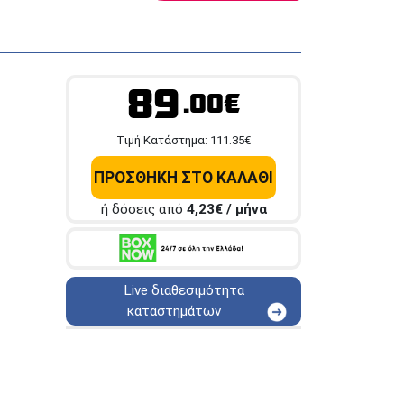
89
.00€
Tιμή Κατάστημα:
111.35
€
ΠΡΟΣΘΗΚΗ ΣΤΟ ΚΑΛΑΘΙ
ή δόσεις από
4,23
€ / μήνα
Live διαθεσιμότητα
καταστημάτων
ΑΘΗΝΑ
Στουρνάρη 25
ΑΘΗΝΑ
Στουρνάρη 27
ΠΕΡΙΣΤΕΡΙ
Εθν. Μακαρίου 19