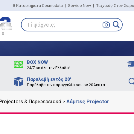
0
8 Καταστήματα Cosmodata
|
Service Now
|
Τεχνικός Στον Χώρ
Τί ψάχνεις;
BOX NOW
24/7 σε όλη την Ελλάδα!
Παραλαβή εντός 20'
Παρέλαβε την παραγγελία σου σε 20 λεπτά
Projectors & Περιφερειακά
>
Λάμπες Projector