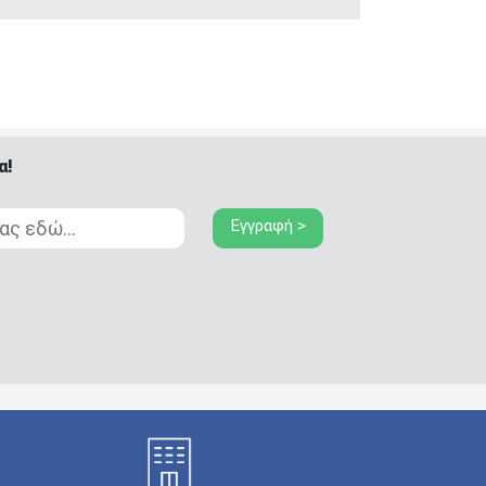
α!
Εγγραφή >