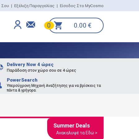
ο Σου
|
Εξέλιξη Παραγγελίας
|
Είσοδος Στο MyCosmo
0.00
€
0
Delivery Now 4 ώρες
Παράδοση στον χώρο σου σε 4 ώρες
PowerSearch
Υπερσύχρονη Μηχανή Αναζήτησης για να βρίσκεις τα
πάντα & γρήγορα.
Summer Deals
Ανακαλυψέ τα Εδώ >