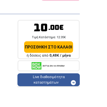
10
.00€
Tιμή Κατάστημα:
12.35
€
ΠΡΟΣΘΗΚΗ ΣΤΟ ΚΑΛΑΘΙ
ή δόσεις από
0,48
€ / μήνα
Live διαθεσιμότητα
καταστημάτων
ΑΘΗΝΑ
Στουρνάρη 25
ΑΘΗΝΑ
Στουρνάρη 27
ΠΕΡΙΣΤΕΡΙ
Εθν. Μακαρίου 19