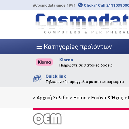
#Cosmodata since 1991
Click n' Call 211103800
Κατηγορίες προϊόντων
|||
Klarna
Πληρώστε σε 3 άτοκες δόσεις
Quick link
Τηλεφωνική παραγγελία με πιστωτική κάρτα
>
Αρχική Σελίδα
>
Home
>
Εικόνα & Ήχος
>