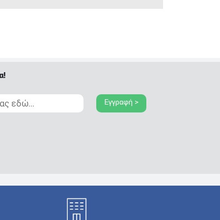
α!
Εγγραφή >