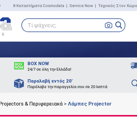
0
8 Καταστήματα Cosmodata
|
Service Now
|
Τεχνικός Στον Χώρ
Τί ψάχνεις;
BOX NOW
24/7 σε όλη την Ελλάδα!
Παραλαβή εντός 20'
Παρέλαβε την παραγγελία σου σε 20 λεπτά
Projectors & Περιφερειακά
>
Λάμπες Projector