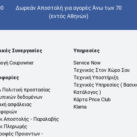
00
Δωρεάν Αποστολή για αγορές Άνω των 70
(εντός Αθηνών)
ικές Συνεργασίες
Υπηρεσίες
ογή Coupowner
Service Now
Τεχνικός Στον Χώρο Σου
οφορίες
Τεχνική Υποστήριξη
Τεχνικές Υπηρεσίες ( Βασικ
& Πολιτική προστασίας
Κατάλογος )
ωπικών δεδομένων
Κάρτα Price Club
ική ασφάλειας
Klarna
οφοριών
ι Αποστολής - Παραλαβής
ι Πληρωμής
ροφές Προιοντων -