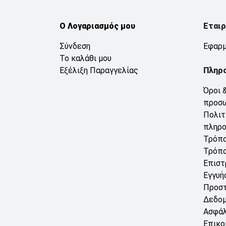
Ο Λογαριασμός μου
Εταιρ
Σύνδεση
Εφαρμ
Το καλάθι μου
Εξέλιξη Παραγγελίας
Πληρ
Όροι 
προσ
Πολιτ
πληρ
Τρόπο
Τρόπο
Επιστ
Εγγυή
Προσ
Δεδο
Ασφάλ
Επικο