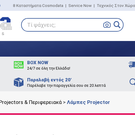
0
8 Καταστήματα Cosmodata
|
Service Now
|
Τεχνικός Στον Χώρ
Τί ψάχνεις;
BOX NOW
24/7 σε όλη την Ελλάδα!
Παραλαβή εντός 20'
Παρέλαβε την παραγγελία σου σε 20 λεπτά
Projectors & Περιφερειακά
>
Λάμπες Projector