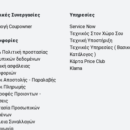
ικές Συνεργασίες
Υπηρεσίες
ογή Coupowner
Service Now
Τεχνικός Στον Χώρο Σου
οφορίες
Τεχνική Υποστήριξη
Τεχνικές Υπηρεσίες ( Βασικ
& Πολιτική προστασίας
Κατάλογος )
ωπικών δεδομένων
Κάρτα Price Club
ική ασφάλειας
Klarna
οφοριών
ι Αποστολής - Παραλαβής
ι Πληρωμής
ροφές Προιοντων -
σεις
τασία Προσωπικών
μένων
εια Συναλλαγών
ινωνία