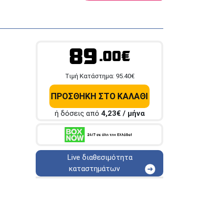
89
.00€
Tιμή Κατάστημα:
95.40
€
ΠΡΟΣΘΗΚΗ ΣΤΟ ΚΑΛΑΘΙ
ή δόσεις από
4,23
€ / μήνα
Live διαθεσιμότητα
καταστημάτων
ΑΘΗΝΑ
Στουρνάρη 25
ΑΘΗΝΑ
Στουρνάρη 27
ΠΕΡΙΣΤΕΡΙ
Εθν. Μακαρίου 19