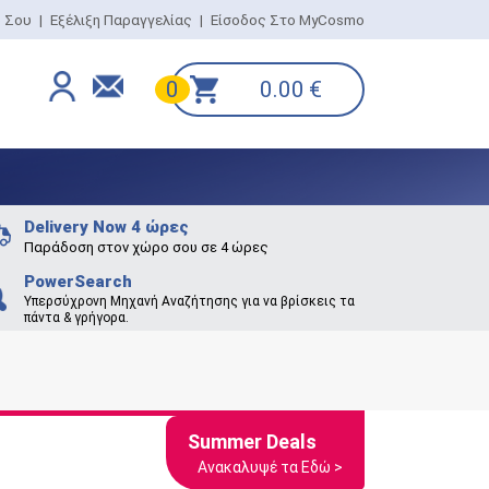
ο Σου
|
Εξέλιξη Παραγγελίας
|
Είσοδος Στο MyCosmo
0.00
€
0
Delivery Now 4 ώρες
Παράδοση στον χώρο σου σε 4 ώρες
PowerSearch
Υπερσύχρονη Μηχανή Αναζήτησης για να βρίσκεις τα
πάντα & γρήγορα.
Summer Deals
Ανακαλυψέ τα Εδώ >