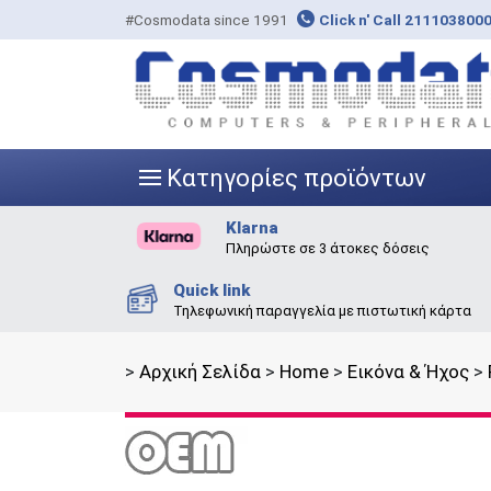
#Cosmodata since 1991
Click n' Call 211103800
Κατηγορίες προϊόντων
|||
Klarna
Πληρώστε σε 3 άτοκες δόσεις
Quick link
Τηλεφωνική παραγγελία με πιστωτική κάρτα
>
Αρχική Σελίδα
>
Home
>
Εικόνα & Ήχος
>