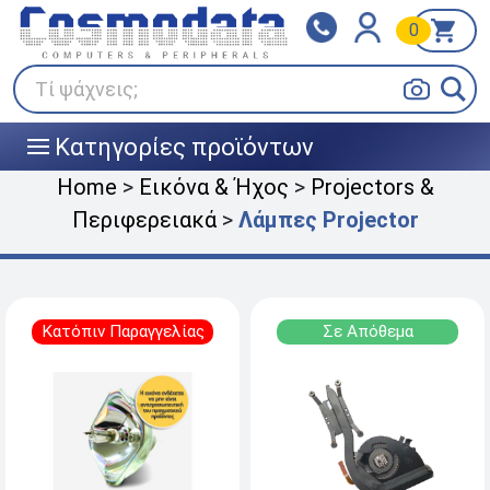
0
Klarna
BOX NOW
Πληρώστε σε 3
24/7 σε όλη την Ελλάδα!
άτοκες δόσεις
Τί ψάχνεις;
Κατηγορίες προϊόντων
|||
Home
>
Εικόνα & Ήχος
>
Projectors &
Περιφερειακά
>
Λάμπες Projector
Κατόπιν Παραγγελίας
Σε Απόθεμα