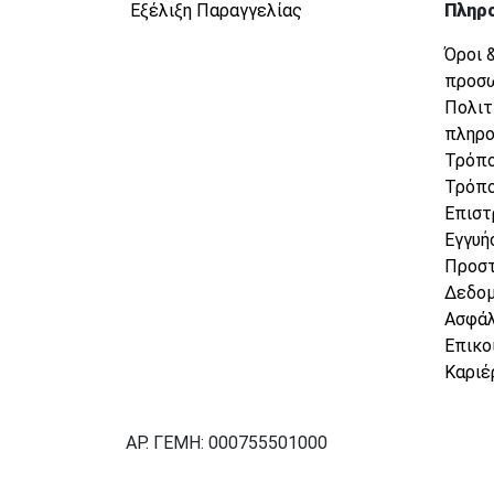
Εξέλιξη Παραγγελίας
Πληρ
Όροι 
προσ
Πολιτ
πληρ
Τρόπο
Τρόπο
Επιστ
Εγγυή
Προσ
Δεδο
Ασφάλ
Επικο
Καριέ
ΑΡ. ΓΕΜΗ: 000755501000