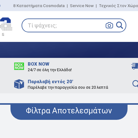
0
8 Καταστήματα Cosmodata
|
Service Now
|
Τεχνικός Στον Χώρ
Τί ψάχνεις;
BOX NOW
24/7 σε όλη την Ελλάδα!
Παραλαβή εντός 20'
Παρέλαβε την παραγγελία σου σε 20 λεπτά
Φίλτρα Αποτελεσμάτων