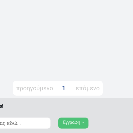
προηγούμενο
1
επόμενο
α!
Εγγραφή >