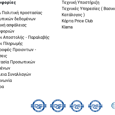
οφορίες
Τεχνική Υποστήριξη
Τεχνικές Υπηρεσίες ( Βασικ
& Πολιτική προστασίας
Κατάλογος )
ωπικών δεδομένων
Κάρτα Price Club
ική ασφάλειας
Klarna
οφοριών
ι Αποστολής - Παραλαβής
ι Πληρωμής
ροφές Προιοντων -
σεις
τασία Προσωπικών
μένων
εια Συναλλαγών
ινωνία
ρα