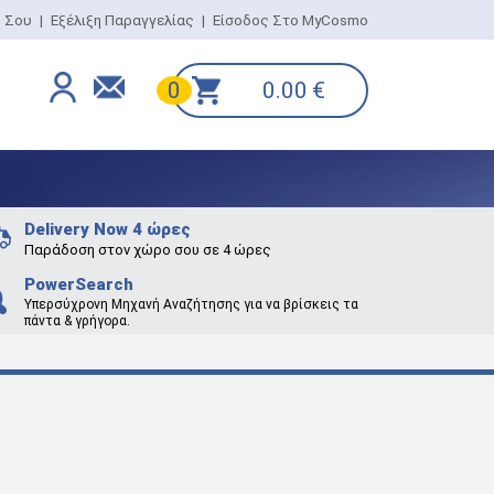
ο Σου
|
Εξέλιξη Παραγγελίας
|
Είσοδος Στο MyCosmo
0.00
€
0
Delivery Now 4 ώρες
Παράδοση στον χώρο σου σε 4 ώρες
PowerSearch
Υπερσύχρονη Μηχανή Αναζήτησης για να βρίσκεις τα
πάντα & γρήγορα.