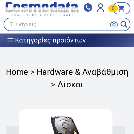
0
Klarna
BOX NOW
Πληρώστε σε 3
24/7 σε όλη την Ελλάδα!
άτοκες δόσεις
Τί ψάχνεις;
Κατηγορίες προϊόντων
|||
Home
>
Hardware & Αναβάθμιση
>
Δίσκοι