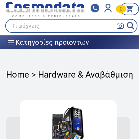
0
Klarna
BOX NOW
Πληρώστε σε 3
24/7 σε όλη την Ελλάδα!
άτοκες δόσεις
Τί ψάχνεις;
Κατηγορίες προϊόντων
|||
Home
>
Hardware & Αναβάθμιση