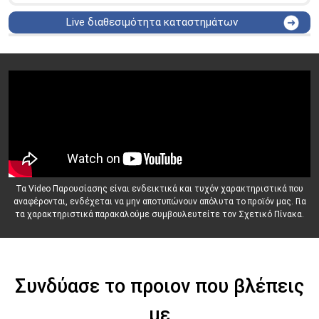
Live διαθεσιμότητα καταστημάτων
ΑΘΗΝΑ
Στουρνάρη 25
ΑΘΗΝΑ
Στουρνάρη 27
ΠΕΡΙΣΤΕΡΙ
Εθν. Μακαρίου 19
Μαυρομιχάλη 1 και Ακτή
ΠΕΙΡΑΙΑΣ
Κονδύλη
ΜΕΤΑΜΟΡΦΩΣΗ
Τατοϊόυ 117
ΓΛΥΦΑΔΑ
A. Παπανδρέου 4
ΚΟΛΩΝΟΣ
Πτολεμαίου Κλαύδιου 8
Τα Video Παρουσίασης είναι ενδεικτικά και τυχόν χαρακτηριστικά που
ΚΕΝΤΡΙΚΕΣ ΑΠΟΘΗΚΕΣ
αναφέρονται, ενδέχεται να μην αποτυπώνουν απόλυτα το προϊόν μας. Για
Δωδεκανήσου 28 &
ΘΕΣΣΑΛΟΝΙΚΗ
τα χαρακτηριστικά παρακαλούμε συμβουλευτείτε τον Σχετικό Πίνακα.
Πολυτεχνείου
Προσοχή!
Η Διαθεσιμότητα μεταβάλλεται συνεχώς
Διαβάστε εδώ
Συνδύασε το προιον που βλέπεις
με