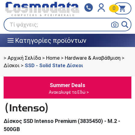
0
Klarna
BOX NOW
Πληρώστε σε 3
24/7 σε όλη την Ελλάδα!
άτοκες δόσεις
Τί ψάχνεις;
Κατηγορίες προϊόντων
|||
>
Αρχική Σελίδα
>
Home
>
Hardware & Αναβάθμιση
>
Δίσκοι
>
SSD - Solid State Δίσκοι
Summer Deals
Ανακαλυψέ τα Εδώ >
Δίσκος SSD Ιntenso Premium (3835450) - M.2 -
500GB