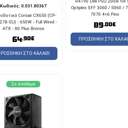
R4T90 Dell PSU 200w for D
Κωδικός: 0.031.80367
Optiplex SFF 3060 / 5060 / 
7070 4+6 Pins
οδοτικό Corsair CX650 (CP-
78-EU) - 650W - Full Wired -
89
.00€
ATX - 80 Plus Bronze
64
.90€
ΠΡΟΣΘΗΚΗ ΣΤΟ ΚΑΛΑ
ΡΟΣΘΗΚΗ ΣΤΟ ΚΑΛΑΘΙ
Σε Απόθεμα