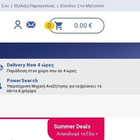
ο Σου
|
Εξέλιξη Παραγγελίας
|
Είσοδος Στο MyCosmo
0.00
€
0
Delivery Now 4 ώρες
Παράδοση στον χώρο σου σε 4 ώρες
PowerSearch
Υπερσύχρονη Μηχανή Αναζήτησης για να βρίσκεις τα
πάντα & γρήγορα.
Summer Deals
Ανακαλυψέ τα Εδώ >