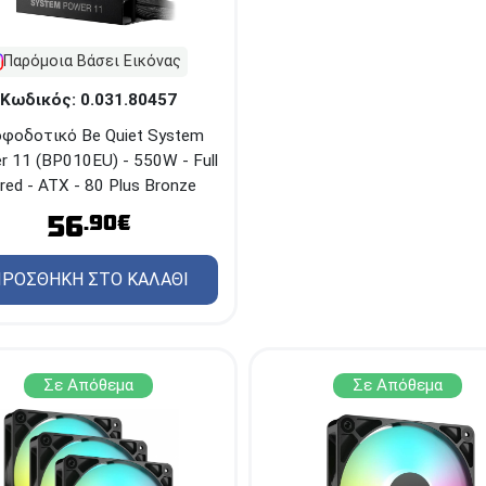
Παρόμοια Βάσει Εικόνας
Κωδικός: 0.031.80457
φοδοτικό Be Quiet System
 11 (BP010EU) - 550W - Full
red - ATX - 80 Plus Bronze
56
.90€
ΡΟΣΘΗΚΗ ΣΤΟ ΚΑΛΑΘΙ
Σε Απόθεμα
Σε Απόθεμα