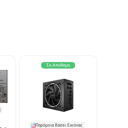
ΑΘΗΝΑ
Στουρνάρη 27
ΠΕΡΙΣΤΕΡΙ
Εθν. Μακαρίου 19
Μαυρομιχάλη 1
ΠΕΙΡΑΙΑΣ
και Ακτή Κονδύλη
ΜΕΤΑΜΟΡΦΩΣΗ
Τατοϊόυ 117
ΓΛΥΦΑΔΑ
A. Παπανδρέου 4
Πτολεμαίου
ΚΟΛΩΝΟΣ
Κλαύδιου 8
ΚΕΝΤΡΙΚΕΣ ΑΠΟΘΗΚΕΣ
Σε Απόθεμα
Δωδεκανήσου 28
ΘΕΣΣΑΛΟΝΙΚΗ
& Πολυτεχνείου
Προσοχή!
Η Διαθεσιμότητα
μεταβάλλεται συνεχώς
Διαβάστε εδώ
ς
Παρόμοια Βάσει Εικόνας