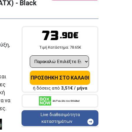
ATX) - Black
73
.90€
ύξη,
Tιμή Κατάστημα:
78.65
€
και
ΠΡΟΣΘΗΚΗ ΣΤΟ ΚΑΛΑΘΙ
ες
ή δόσεις από
3,51
€ / μήνα
κή
α να
ες.
Live διαθεσιμότητα
καταστημάτων
ΑΘΗΝΑ
Στουρνάρη 25