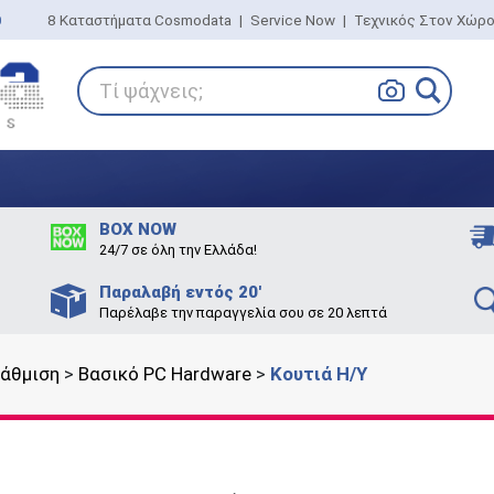
0
8 Καταστήματα Cosmodata
|
Service Now
|
Τεχνικός Στον Χώρ
Τί ψάχνεις;
BOX NOW
24/7 σε όλη την Ελλάδα!
Παραλαβή εντός 20'
Παρέλαβε την παραγγελία σου σε 20 λεπτά
βάθμιση
>
Βασικό PC Hardware
>
Κουτιά Η/Υ