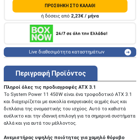
ΠΡΟΣΘΗΚΗ ΣΤΟ ΚΑΛΑΘΙ
ή δόσεις από
2,23
€ / μήνα
Live διαθεσιμότητα καταστημάτων
ΑΘΗΝΑ
Στουρνάρη 25
ΑΘΗΝΑ
Στουρνάρη 27
Περιγραφή Προϊόντος
ΠΕΡΙΣΤΕΡΙ
Εθν. Μακαρίου 19
Μαυρομιχάλη 1 και Ακτή
Πληροί όλες τις προδιαγραφές ATX 3.1
ΠΕΙΡΑΙΑΣ
Κονδύλη
Το System Power 11 450W είναι ένα τροφοδοτικό ATX 3.1
ΜΕΤΑΜΟΡΦΩΣΗ
Τατοϊόυ 117
και διαχειρίζεται με ευκολία ενεργειακές αιχμές έως και
διπλάσια της ονομαστικής του ισχύος. Αυτό το καθιστά
ΓΛΥΦΑΔΑ
A. Παπανδρέου 4
ευέλικτο και την ιδανική επιλογή για τα σημερινά συστήματα
ΚΟΛΩΝΟΣ
Πτολεμαίου Κλαύδιου 8
αλλά και για αυτά του μέλλοντος.
ΚΕΝΤΡΙΚΕΣ ΑΠΟΘΗΚΕΣ
Δωδεκανήσου 28 &
ΘΕΣΣΑΛΟΝΙΚΗ
Ανεμιστήρας υψηλής ποιότητας για χαμηλό θόρυβο
Πολυτεχνείου