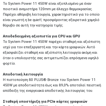
Το System Power 11 450W είναι εξοπλισμένο με έναν
Προσοχή!
Η Διαθεσιμότητα μεταβάλλεται συνεχώς
ποιοτικό ανεμιστήρα 120mm με έλεγχο θερμοκρασίας.
Διαβάστε εδώ
Παρέχει αθόρυβη λειτουργία, χαρακτηριστικό για το οποίο
είναι γνωστή η be quiet!, προσφέροντας εξαιρετικά χαμηλό
θόρυβο σε αυτή την κατηγορία τιμής.
Αποδεδειγμένη αξιοπιστία για CPU και GPU
Το System Power 11 450W παρέχει σταθερή και αξιόπιστη
ισχύ για τον επεξεργαστή και την κάρτα γραφικών. Αυτό
εξασφαλίζει σταθερή και αξιόπιστη λειτουργία ακόμη και
όταν ο υπολογιστής σας αντιμετωπίζει απρόσμενα υψηλό
φορτίο.
Αποδοτική λειτουργία
Η πιστοποίηση 80 PLUS® Bronze του System Power 11
450W με αποδοτικότητα έως και 89,0% αποτελεί πειστική
απόδειξη της ενεργειακά αποδοτικής λειτουργίας του.
Σταθερή υποστήριξη για PCIe κάρτες γραφικών