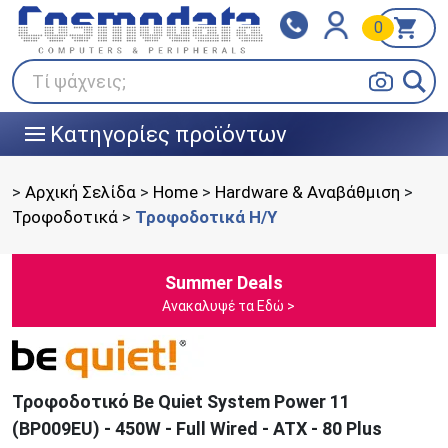
0
Klarna
BOX NOW
Πληρώστε σε 3
24/7 σε όλη την Ελλάδα!
άτοκες δόσεις
Τί ψάχνεις;
Κατηγορίες προϊόντων
|||
>
Αρχική Σελίδα
>
Home
>
Hardware & Αναβάθμιση
>
Τροφοδοτικά
>
Τροφοδοτικά Η/Υ
Summer Deals
Ανακαλυψέ τα Εδώ >
Τροφοδοτικό Be Quiet System Power 11
(BP009EU) - 450W - Full Wired - ATX - 80 Plus