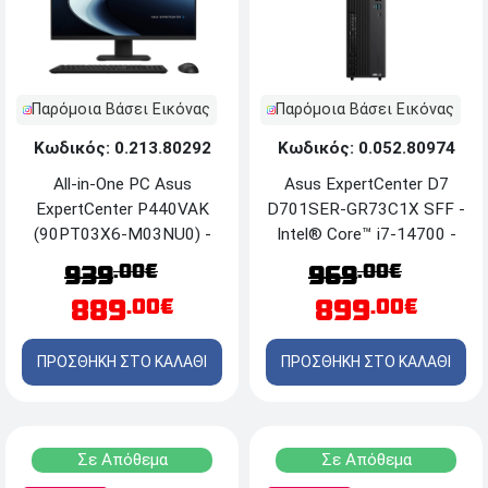
Παρόμοια Βάσει Εικόνας
Παρόμοια Βάσει Εικόνας
Κωδικός: 0.213.80292
Κωδικός: 0.052.80974
All-in-One PC Asus
Asus ExpertCenter D7
ExpertCenter P440VAK
D701SER-GR73C1X SFF -
(90PT03X6-M03NU0) -
Intel® Core™ i7-14700 -
Οθόνη FHD 24'' - Intel®
16GB RAM - 512GB SSD
.00€
.00€
939
969
Core™ i5-13420H - 16GB
M.2 - DVD±RW - Windows
889
899
.00€
.00€
RAM - 512GB M.2 SSD
11 Pro
NVMe - Windows 11 Pro
ΠΡΟΣΘΗΚΗ ΣΤΟ ΚΑΛΑΘΙ
ΠΡΟΣΘΗΚΗ ΣΤΟ ΚΑΛΑΘΙ
Σε Απόθεμα
Σε Απόθεμα