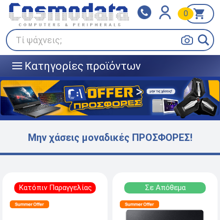
0
Klarna
BOX NOW
Πληρώστε σε 3
24/7 σε όλη την Ελλάδα!
άτοκες δόσεις
Τί ψάχνεις;
Κατηγορίες προϊόντων
|||
Μην χάσεις μοναδικές ΠΡΟΣΦΟΡΕΣ!
Κατόπιν Παραγγελίας
Σε Απόθεμα