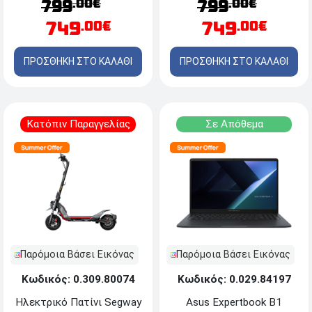
.00€
.00€
799
799
WebOS - 240Hz/0.03ms -
512GB M.2 SSD -
749
749
.00€
.00€
HDMI/DP
Windows 11 Home
ΠΡΟΣΘΗΚΗ ΣΤΟ ΚΑΛΑΘΙ
ΠΡΟΣΘΗΚΗ ΣΤΟ ΚΑΛΑΘΙ
Κατόπιν Παραγγελίας
Σε Απόθεμα
Παρόμοια Βάσει Εικόνας
Παρόμοια Βάσει Εικόνας
Κωδικός: 0.309.80074
Κωδικός: 0.029.84197
Ηλεκτρικό Πατίνι Segway
Asus Expertbook B1