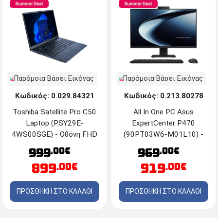
Παρόμοια Βάσει Εικόνας
Παρόμοια Βάσει Εικόνας
Κωδικός: 0.029.84321
Κωδικός: 0.213.80278
Toshiba Satellite Pro C50
All In One PC Asus
Laptop (PSY29E-
ExpertCenter P470
4WS00SGE) - Οθόνη FHD
(90PT03W6-M01L10) -
IPS 15.6'' - Intel® Core™ 7
Οθόνη FHD 27'' - Intel®
.00€
.00€
999
969
150U - 16GB RAM -
Core™ i5-13420H - 16GB
899
919
.00€
.00€
512GB SSD M.2 NVMe® -
RAM - 512GB SSD NVMe
Windows 11 Pro
- Windows 11 Pro - Black
ΠΡΟΣΘΗΚΗ ΣΤΟ ΚΑΛΑΘΙ
ΠΡΟΣΘΗΚΗ ΣΤΟ ΚΑΛΑΘΙ