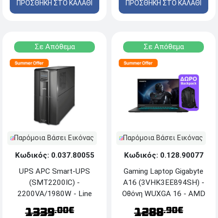
ΔΩΡΟ Τσάντα πλάτης
ΠΡΟΣΘΗΚΗ ΣΤΟ ΚΑΛΑΘΙ
ΠΡΟΣΘΗΚΗ ΣΤΟ ΚΑΛΑΘΙ
Laptop Gigabyte Aorus 16
Σε Απόθεμα
Σε Απόθεμα
Παρόμοια Βάσει Εικόνας
Παρόμοια Βάσει Εικόνας
Κωδικός: 0.037.80055
Κωδικός: 0.128.90077
UPS APC Smart-UPS
Gaming Laptop Gigabyte
(SMT2200IC) -
A16 (3VHK3EE894SH) -
2200VA/1980W - Line
Οθόνη WUXGA 16 - AMD
Interactive - 9 x IEC, USB,
Ryzen™ 7 260 - 16GB
.00€
.90€
1339
1288
Serial, SmartConnect
RAM - 1TB SSD M.2 -