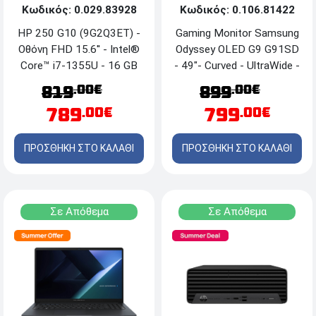
Κωδικός: 0.029.83928
Κωδικός: 0.106.81422
HP 250 G10 (9G2Q3ET) -
Gaming Monitor Samsung
Οθόνη FHD 15.6'' - Intel®
Odyssey OLED G9 G91SD
Core™ i7-1355U - 16 GB
- 49"- Curved - UltraWide -
RAM - 512GB SSD -
DQHD - OLED -
.00€
.00€
819
899
Windows 11 Pro - Turbo
144Hz/0.03ms -
789
799
.00€
.00€
Silver
ΗDMI/micro HDMI/DP
ΠΡΟΣΘΗΚΗ ΣΤΟ ΚΑΛΑΘΙ
ΠΡΟΣΘΗΚΗ ΣΤΟ ΚΑΛΑΘΙ
Σε Απόθεμα
Σε Απόθεμα