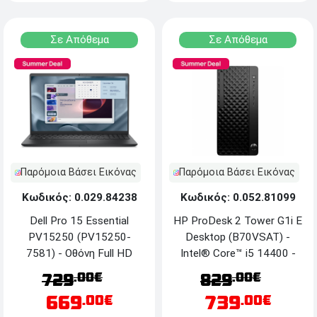
Σε Απόθεμα
Σε Απόθεμα
Παρόμοια Βάσει Εικόνας
Παρόμοια Βάσει Εικόνας
Κωδικός: 0.029.84238
Κωδικός: 0.052.81099
Dell Pro 15 Essential
HP ProDesk 2 Tower G1i E
PV15250 (PV15250-
Desktop (B70VSAT) -
7581) - Οθόνη Full HD
Intel® Core™ i5 14400 -
15.6'' IPS - Intel® Core™
16GB RAM - 512GB SSD
.00€
.00€
729
829
i5-1334U - 16GB RAM -
NVMe™ M.2 - Windows 11
669
739
.00€
.00€
512GB SSD - Windows 11
Pro