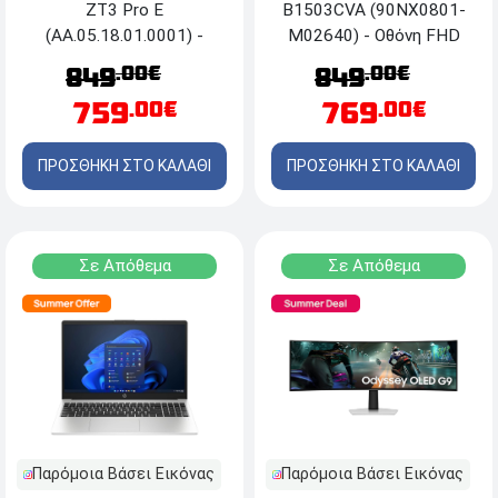
ZT3 Pro E
B1503CVA (90NX0801-
(AA.05.18.01.0001) -
M02640) - Οθόνη FHD
25km/h - Black
15.6'' - Intel® Core™ i7
.00€
.00€
849
849
1335U - 16GB RAM -
759
769
.00€
.00€
512GB SSD NVMe™ M.2 -
Windows 11 Pro
ΠΡΟΣΘΗΚΗ ΣΤΟ ΚΑΛΑΘΙ
ΠΡΟΣΘΗΚΗ ΣΤΟ ΚΑΛΑΘΙ
Σε Απόθεμα
Σε Απόθεμα
Παρόμοια Βάσει Εικόνας
Παρόμοια Βάσει Εικόνας