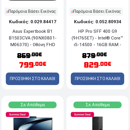
Παρόμοια Βάσει Εικόνας
Παρόμοια Βάσει Εικόνας
Κωδικός: 0.029.84417
Κωδικός: 0.052.80934
Asus Expertbook B1
HP Pro SFF 400 G9
B1503CVA (90NX0801-
(9H765ET) - Intel® Core™
M06370) - Οθόνη FHD
i5-14500 - 16GB RAM -
15.6'' - Intel® Core™ i7
512GB NVMe SSD -
.00€
.00€
869
879
13620H - 16GB RAM -
Windows 11 Pro
799
829
.00€
.00€
512GB SSD NVMe™ M.2 -
Windows 11 Pro
ΠΡΟΣΘΗΚΗ ΣΤΟ ΚΑΛΑΘΙ
ΠΡΟΣΘΗΚΗ ΣΤΟ ΚΑΛΑΘΙ
Σε Απόθεμα
Σε Απόθεμα