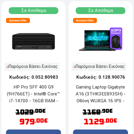
Σε Απόθεμα
Σε Απόθεμα
Παρόμοια Βάσει Εικόνας
Παρόμοια Βάσει Εικόνας
Κωδικός: 0.052.80983
Κωδικός: 0.128.90076
HP Pro SFF 400 G9
Gaming Laptop Gigabyte
(9H766ET) - Intel® Core™
A16 (3THK3EE893SH) -
i7-14700 - 16GB RAM -
Οθόνη WUXGA 16 IPS -
1TB NVMe SSD -
AMD® Ryzen™ 7 260 -
.00€
.90€
1029
1168
Windows 11 Pro
16GB RAM - 512GB SSD
979
1129
.00€
.00€
M.2 - RTX™ 5050 8GB -
Windows 11 Home +