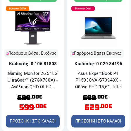
Παρόμοια Βάσει Εικόνας
Παρόμοια Βάσει Εικόνας
Κωδικός: 0.029.84196
Κωδικός: 0.106.81808
Asus ExpertBook P1
Gaming Monitor 26.5'' LG
P1503CVA-S70943X -
UltraGear™ (27GX700A) -
Οθόνη FHD 15,6'' - Intel
Aνάλυση QHD OLED -
Core™ i5 13420H - 16GB
HDMI, DisplayPort
.00€
.00€
699
699
RAM - 512GB SSD
629
599
.00€
.00€
NVMe™ M.2 - Windows 11
Pro - Misty Grey
ΠΡΟΣΘΗΚΗ ΣΤΟ ΚΑΛΑΘΙ
ΠΡΟΣΘΗΚΗ ΣΤΟ ΚΑΛΑΘΙ