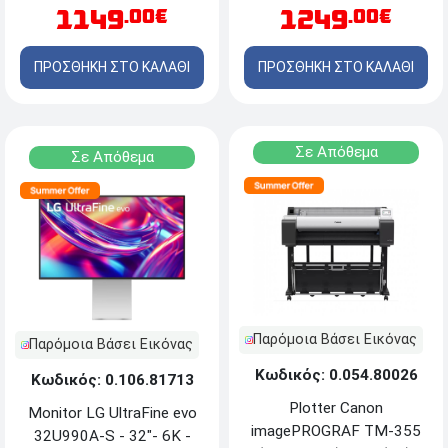
1149
1249
.00€
.00€
RTX™ 5060 8GB -
Windows 11 Home +
ΔΩΡΟ Τσάντα πλάτης
ΠΡΟΣΘΗΚΗ ΣΤΟ ΚΑΛΑΘΙ
ΠΡΟΣΘΗΚΗ ΣΤΟ ΚΑΛΑΘΙ
Laptop Gigabyte Aorus 16
Σε Απόθεμα
Σε Απόθεμα
Παρόμοια Βάσει Εικόνας
Παρόμοια Βάσει Εικόνας
Κωδικός: 0.054.80026
Κωδικός: 0.106.81713
Plotter Canon
Monitor LG UltraFine evo
imagePROGRAF TM-355
32U990A-S - 32"- 6K -