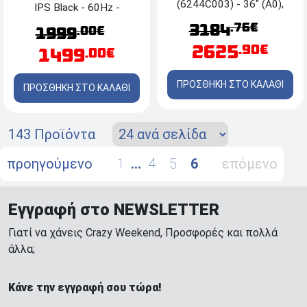
(6244C003) - 36" (Α0),
IPS Black - 60Hz -
USB, Ethernet, WiFi
Thunderbolt 5 - Speakers -
.76€
3184
.00€
1999
Adjustable
2625
.90€
1499
.00€
ΠΡΟΣΘΗΚΗ ΣΤΟ ΚΑΛΑΘΙ
ΠΡΟΣΘΗΚΗ ΣΤΟ ΚΑΛΑΘΙ
143 Προϊόντα
προηγούμενο
1
…
4
5
6
επόμενο
Εγγραφή στο NEWSLETTER
Γιατί να χάνεις Crazy Weekend, Προσφορές και πολλά
άλλα;
Κάνε την εγγραφή σου τώρα!