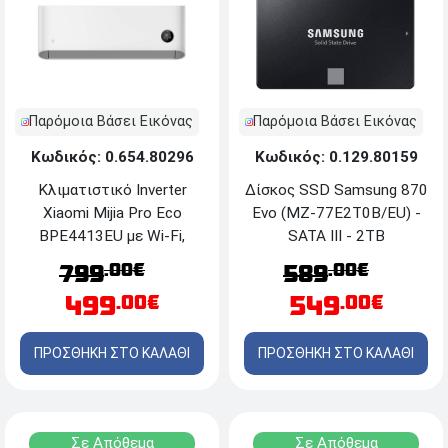
Παρόμοια Βάσει Εικόνας
Παρόμοια Βάσει Εικόνας
Κωδικός: 0.654.80296
Κωδικός: 0.129.80159
Κλιματιστικό Inverter
Δίσκος SSD Samsung 870
Xiaomi Mijia Pro Eco
Evo (MZ-77E2T0B/EU) -
BPE4413EU με Wi-Fi,
SATA III - 2TB
απόδοση 12000 Btu και
.00€
.00€
799
589
ενεργειακή κλάση
499
549
.00€
.00€
A+++/A+++
ΠΡΟΣΘΗΚΗ ΣΤΟ ΚΑΛΑΘΙ
ΠΡΟΣΘΗΚΗ ΣΤΟ ΚΑΛΑΘΙ
Σε Απόθεμα
Σε Απόθεμα