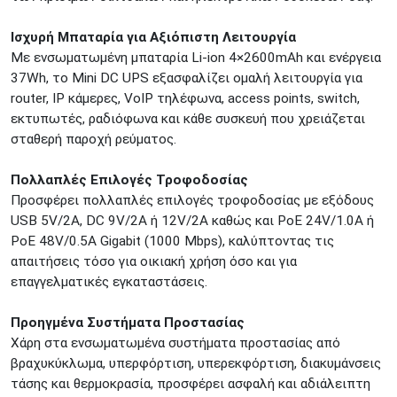
ΚΕΝΤΡΙΚΕΣ ΑΠΟΘΗΚΕΣ
Δωδεκανήσου 28 &
ΘΕΣΣΑΛΟΝΙΚΗ
Ισχυρή Μπαταρία για Αξιόπιστη Λειτουργία
Πολυτεχνείου
Με ενσωματωμένη μπαταρία Li-ion 4×2600mAh και ενέργεια
Προσοχή!
Η Διαθεσιμότητα μεταβάλλεται συνεχώς
37Wh, το Mini DC UPS εξασφαλίζει ομαλή λειτουργία για
Διαβάστε εδώ
router, IP κάμερες, VoIP τηλέφωνα, access points, switch,
εκτυπωτές, ραδιόφωνα και κάθε συσκευή που χρειάζεται
σταθερή παροχή ρεύματος.
Πολλαπλές Επιλογές Τροφοδοσίας
Προσφέρει πολλαπλές επιλογές τροφοδοσίας με εξόδους
USB 5V/2A, DC 9V/2A ή 12V/2A καθώς και PoE 24V/1.0A ή
PoE 48V/0.5A Gigabit (1000 Mbps), καλύπτοντας τις
απαιτήσεις τόσο για οικιακή χρήση όσο και για
επαγγελματικές εγκαταστάσεις.
Προηγμένα Συστήματα Προστασίας
Χάρη στα ενσωματωμένα συστήματα προστασίας από
βραχυκύκλωμα, υπερφόρτιση, υπερεκφόρτιση, διακυμάνσεις
τάσης και θερμοκρασία, προσφέρει ασφαλή και αδιάλειπτη