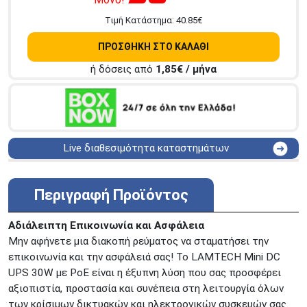
Tιμή Κατάστημα:
40.85
€
ΠΡΟΣΘΗΚΗ ΣΤΟ ΚΑΛΑΘΙ
ή δόσεις από
1,85
€ / μήνα
Live διαθεσιμότητα καταστημάτων
ΑΘΗΝΑ
Στουρνάρη 25
ΑΘΗΝΑ
Στουρνάρη 27
Περιγραφή Προϊόντος
ΠΕΡΙΣΤΕΡΙ
Εθν. Μακαρίου 19
Μαυρομιχάλη 1 και Ακτή
Αδιάλειπτη Επικοινωνία και Ασφάλεια
ΠΕΙΡΑΙΑΣ
Κονδύλη
Μην αφήνετε μια διακοπή ρεύματος να σταματήσει την
ΜΕΤΑΜΟΡΦΩΣΗ
Τατοϊόυ 117
επικοινωνία και την ασφάλειά σας! Το LAMTECH Mini DC
UPS 30W με PoE είναι η έξυπνη λύση που σας προσφέρει
ΓΛΥΦΑΔΑ
A. Παπανδρέου 4
αξιοπιστία, προστασία και συνέπεια στη λειτουργία όλων
ΚΟΛΩΝΟΣ
Πτολεμαίου Κλαύδιου 8
των κρίσιμων δικτυακών και ηλεκτρονικών συσκευών σας.