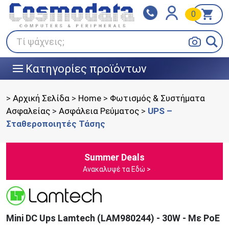
0
Klarna
BOX NOW
Πληρώστε σε 3
24/7 σε όλη την Ελλάδα!
άτοκες δόσεις
Τί ψάχνεις;
Κατηγορίες προϊόντων
|||
>
Αρχική Σελίδα
>
Home
>
Φωτισμός & Συστήματα
Ασφαλείας
>
Ασφάλεια Ρεύματος
>
UPS –
Σταθεροποιητές Τάσης
Summer Deals
Ανακαλυψέ τα Εδώ >
Mini DC Ups Lamtech (LAM980244) - 30W - Mε PoE