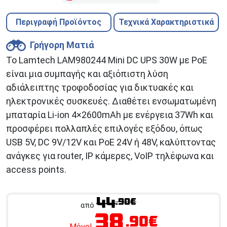
Περιγραφή Προϊόντος
Τεχνικά Χαρακτηριστικά
Γρήγορη Ματιά
Το Lamtech LAM980244 Mini DC UPS 30W με PoE
είναι μια συμπαγής και αξιόπιστη λύση
αδιάλειπτης τροφοδοσίας για δικτυακές και
ηλεκτρονικές συσκευές. Διαθέτει ενσωματωμένη
μπαταρία Li-ion 4×2600mAh με ενέργεια 37Wh και
προσφέρει πολλαπλές επιλογές εξόδου, όπως
USB 5V, DC 9V/12V και PoE 24V ή 48V, καλύπτοντας
ανάγκες για router, IP κάμερες, VoIP τηλέφωνα και
access points.
44
.90€
από
38
.90€
Μόνο!