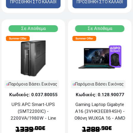
ΔΩΡΟ Τσάντα πλάτης
ΠΡΟΣΘΗΚΗ ΣΤΟ ΚΑΛΑΘΙ
ΠΡΟΣΘΗΚΗ ΣΤΟ ΚΑΛΑΘΙ
Laptop Gigabyte Aorus 16
Σε Απόθεμα
Σε Απόθεμα
Παρόμοια Βάσει Εικόνας
Παρόμοια Βάσει Εικόνας
Κωδικός: 0.037.80055
Κωδικός: 0.128.90077
UPS APC Smart-UPS
Gaming Laptop Gigabyte
(SMT2200IC) -
A16 (3VHK3EE894SH) -
2200VA/1980W - Line
Οθόνη WUXGA 16 - AMD
Interactive - 9 x IEC, USB,
Ryzen™ 7 260 - 16GB
.00€
.90€
1339
1288
Serial, SmartConnect
RAM - 1TB SSD M.2 -