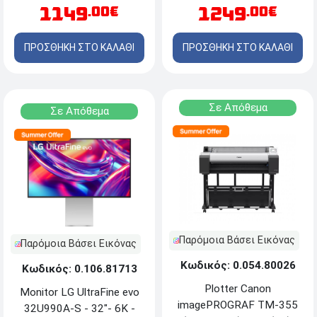
1149
1249
.00€
.00€
RTX™ 5060 8GB -
Windows 11 Home +
ΔΩΡΟ Τσάντα πλάτης
ΠΡΟΣΘΗΚΗ ΣΤΟ ΚΑΛΑΘΙ
ΠΡΟΣΘΗΚΗ ΣΤΟ ΚΑΛΑΘΙ
Laptop Gigabyte Aorus 16
Σε Απόθεμα
Σε Απόθεμα
Παρόμοια Βάσει Εικόνας
Παρόμοια Βάσει Εικόνας
Κωδικός: 0.054.80026
Κωδικός: 0.106.81713
Plotter Canon
Monitor LG UltraFine evo
imagePROGRAF TM-355
32U990A-S - 32"- 6K -