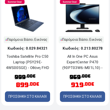
Παρόμοια Βάσει Εικόνας
Παρόμοια Βάσει Εικόνας
Κωδικός: 0.029.84321
Κωδικός: 0.213.80278
Toshiba Satellite Pro C50
All In One PC Asus
Laptop (PSY29E-
ExpertCenter P470
4WS00SGE) - Οθόνη FHD
(90PT03W6-M01L10) -
IPS 15.6'' - Intel® Core™ 7
Οθόνη FHD 27'' - Intel®
.00€
.00€
999
969
150U - 16GB RAM -
Core™ i5-13420H - 16GB
899
919
.00€
.00€
512GB SSD M.2 NVMe® -
RAM - 512GB SSD NVMe
Windows 11 Pro
- Windows 11 Pro - Black
ΠΡΟΣΘΗΚΗ ΣΤΟ ΚΑΛΑΘΙ
ΠΡΟΣΘΗΚΗ ΣΤΟ ΚΑΛΑΘΙ