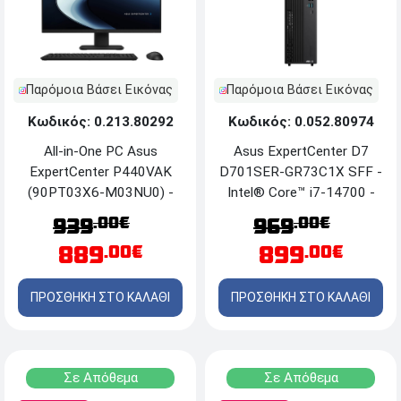
Παρόμοια Βάσει Εικόνας
Παρόμοια Βάσει Εικόνας
Κωδικός: 0.213.80292
Κωδικός: 0.052.80974
All-in-One PC Asus
Asus ExpertCenter D7
ExpertCenter P440VAK
D701SER-GR73C1X SFF -
(90PT03X6-M03NU0) -
Intel® Core™ i7-14700 -
Οθόνη FHD 24'' - Intel®
16GB RAM - 512GB SSD
.00€
.00€
939
969
Core™ i5-13420H - 16GB
M.2 - DVD±RW - Windows
889
899
.00€
.00€
RAM - 512GB M.2 SSD
11 Pro
NVMe - Windows 11 Pro
ΠΡΟΣΘΗΚΗ ΣΤΟ ΚΑΛΑΘΙ
ΠΡΟΣΘΗΚΗ ΣΤΟ ΚΑΛΑΘΙ
Σε Απόθεμα
Σε Απόθεμα