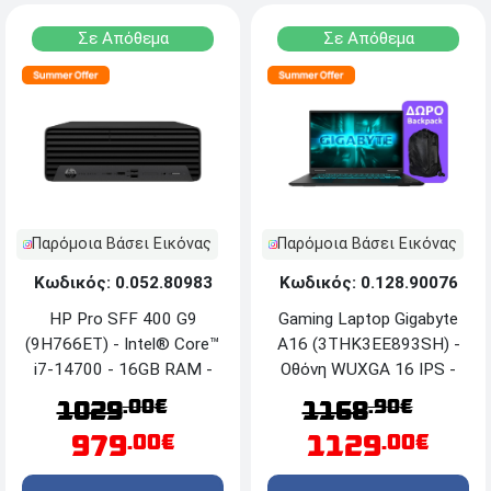
Σε Απόθεμα
Σε Απόθεμα
Παρόμοια Βάσει Εικόνας
Παρόμοια Βάσει Εικόνας
Κωδικός: 0.052.80983
Κωδικός: 0.128.90076
HP Pro SFF 400 G9
Gaming Laptop Gigabyte
(9H766ET) - Intel® Core™
A16 (3THK3EE893SH) -
i7-14700 - 16GB RAM -
Οθόνη WUXGA 16 IPS -
1TB NVMe SSD -
AMD® Ryzen™ 7 260 -
.00€
.90€
1029
1168
Windows 11 Pro
16GB RAM - 512GB SSD
979
1129
.00€
.00€
M.2 - RTX™ 5050 8GB -
Windows 11 Home +