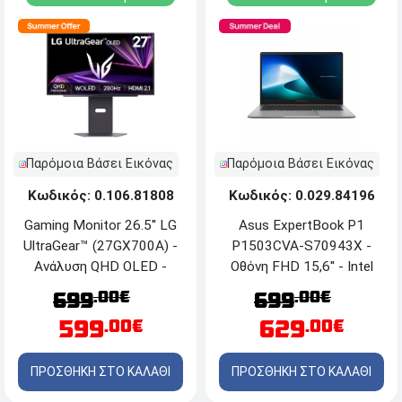
Παρόμοια Βάσει Εικόνας
Παρόμοια Βάσει Εικόνας
Κωδικός: 0.029.84196
Κωδικός: 0.106.81808
Asus ExpertBook P1
Gaming Monitor 26.5'' LG
P1503CVA-S70943X -
UltraGear™ (27GX700A) -
Οθόνη FHD 15,6'' - Intel
Aνάλυση QHD OLED -
Core™ i5 13420H - 16GB
HDMI, DisplayPort
.00€
.00€
699
699
RAM - 512GB SSD
629
599
.00€
.00€
NVMe™ M.2 - Windows 11
Pro - Misty Grey
ΠΡΟΣΘΗΚΗ ΣΤΟ ΚΑΛΑΘΙ
ΠΡΟΣΘΗΚΗ ΣΤΟ ΚΑΛΑΘΙ