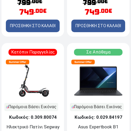
.00€
.00€
799
799
WebOS - 240Hz/0.03ms -
512GB M.2 SSD -
749
749
.00€
.00€
HDMI/DP
Windows 11 Home
ΠΡΟΣΘΗΚΗ ΣΤΟ ΚΑΛΑΘΙ
ΠΡΟΣΘΗΚΗ ΣΤΟ ΚΑΛΑΘΙ
Κατόπιν Παραγγελίας
Σε Απόθεμα
Παρόμοια Βάσει Εικόνας
Παρόμοια Βάσει Εικόνας
Κωδικός: 0.309.80074
Κωδικός: 0.029.84197
Ηλεκτρικό Πατίνι Segway
Asus Expertbook B1