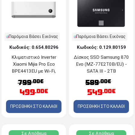
Παρόμοια Βάσει Εικόνας
Παρόμοια Βάσει Εικόνας
Κωδικός: 0.654.80296
Κωδικός: 0.129.80159
Κλιματιστικό Inverter
Δίσκος SSD Samsung 870
Xiaomi Mijia Pro Eco
Evo (MZ-77E2T0B/EU) -
BPE4413EU με Wi-Fi,
SATA III - 2TB
απόδοση 12000 Btu και
.00€
.00€
799
589
ενεργειακή κλάση
499
549
.00€
.00€
A+++/A+++
ΠΡΟΣΘΗΚΗ ΣΤΟ ΚΑΛΑΘΙ
ΠΡΟΣΘΗΚΗ ΣΤΟ ΚΑΛΑΘΙ
Σε Απόθεμα
Σε Απόθεμα