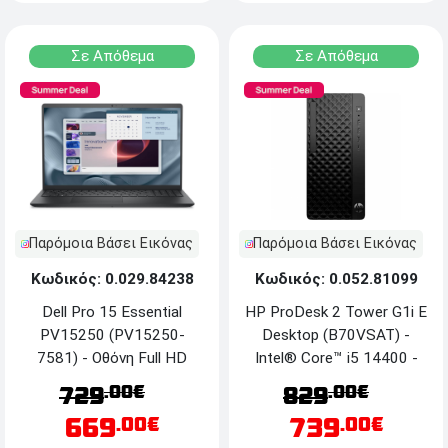
Σε Απόθεμα
Σε Απόθεμα
Παρόμοια Βάσει Εικόνας
Παρόμοια Βάσει Εικόνας
Κωδικός: 0.029.84238
Κωδικός: 0.052.81099
Dell Pro 15 Essential
HP ProDesk 2 Tower G1i E
PV15250 (PV15250-
Desktop (B70VSAT) -
7581) - Οθόνη Full HD
Intel® Core™ i5 14400 -
15.6'' IPS - Intel® Core™
16GB RAM - 512GB SSD
.00€
.00€
729
829
i5-1334U - 16GB RAM -
NVMe™ M.2 - Windows 11
669
739
.00€
.00€
512GB SSD - Windows 11
Pro