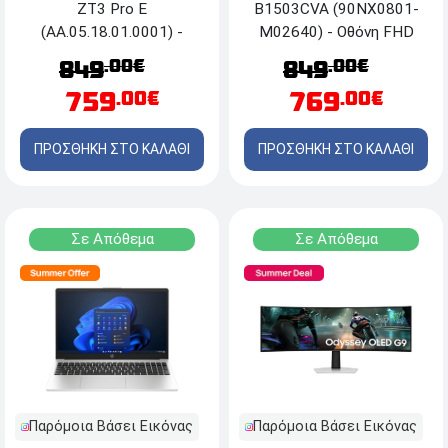
ZT3 Pro E
B1503CVA (90NX0801-
(AA.05.18.01.0001) -
M02640) - Οθόνη FHD
25km/h - Black
15.6'' - Intel® Core™ i7
.00€
.00€
849
849
1335U - 16GB RAM -
759
769
.00€
.00€
512GB SSD NVMe™ M.2 -
Windows 11 Pro
ΠΡΟΣΘΗΚΗ ΣΤΟ ΚΑΛΑΘΙ
ΠΡΟΣΘΗΚΗ ΣΤΟ ΚΑΛΑΘΙ
Σε Απόθεμα
Σε Απόθεμα
Παρόμοια Βάσει Εικόνας
Παρόμοια Βάσει Εικόνας