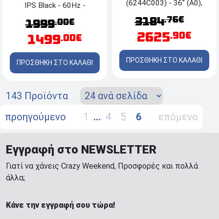
(6244C003) - 36" (Α0),
IPS Black - 60Hz -
USB, Ethernet, WiFi
Thunderbolt 5 - Speakers -
.76€
3184
.00€
1999
Adjustable
2625
.90€
1499
.00€
ΠΡΟΣΘΗΚΗ ΣΤΟ ΚΑΛΑΘΙ
ΠΡΟΣΘΗΚΗ ΣΤΟ ΚΑΛΑΘΙ
143 Προϊόντα
προηγούμενο
1
…
4
5
6
επόμενο
Εγγραφή στο NEWSLETTER
Γιατί να χάνεις Crazy Weekend, Προσφορές και πολλά
άλλα;
Κάνε την εγγραφή σου τώρα!