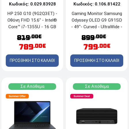
Κωδικός: 0.029.83928
Κωδικός: 0.106.81422
HP 250 G10 (9G2Q3ET) -
Gaming Monitor Samsung
Οθόνη FHD 15.6'' - Intel®
Odyssey OLED G9 G91SD
Core™ i7-1355U - 16 GB
- 49"- Curved - UltraWide -
RAM - 512GB SSD -
DQHD - OLED -
.00€
.00€
819
899
Windows 11 Pro - Turbo
144Hz/0.03ms -
789
799
.00€
.00€
Silver
ΗDMI/micro HDMI/DP
ΠΡΟΣΘΗΚΗ ΣΤΟ ΚΑΛΑΘΙ
ΠΡΟΣΘΗΚΗ ΣΤΟ ΚΑΛΑΘΙ
Σε Απόθεμα
Σε Απόθεμα