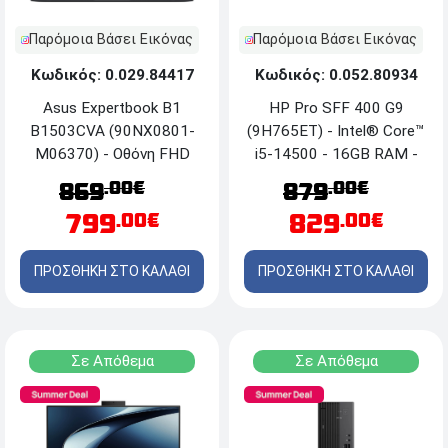
Παρόμοια Βάσει Εικόνας
Παρόμοια Βάσει Εικόνας
Κωδικός: 0.029.84417
Κωδικός: 0.052.80934
Asus Expertbook B1
HP Pro SFF 400 G9
B1503CVA (90NX0801-
(9H765ET) - Intel® Core™
M06370) - Οθόνη FHD
i5-14500 - 16GB RAM -
15.6'' - Intel® Core™ i7
512GB NVMe SSD -
.00€
.00€
869
879
13620H - 16GB RAM -
Windows 11 Pro
799
829
.00€
.00€
512GB SSD NVMe™ M.2 -
Windows 11 Pro
ΠΡΟΣΘΗΚΗ ΣΤΟ ΚΑΛΑΘΙ
ΠΡΟΣΘΗΚΗ ΣΤΟ ΚΑΛΑΘΙ
Σε Απόθεμα
Σε Απόθεμα