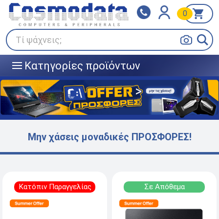
0
Klarna
BOX NOW
Πληρώστε σε 3
24/7 σε όλη την Ελλάδα!
άτοκες δόσεις
Τί ψάχνεις;
Κατηγορίες προϊόντων
|||
Μην χάσεις μοναδικές ΠΡΟΣΦΟΡΕΣ!
Κατόπιν Παραγγελίας
Σε Απόθεμα