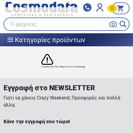
0
Klarna
BOX NOW
Πληρώστε σε 3
24/7 σε όλη την Ελλάδα!
άτοκες δόσεις
Τί ψάχνεις;
Κατηγορίες προϊόντων
|||
Το προϊόν αυτό δεν υπάρχει πλέον στο κατάστημα.
Εγγραφή στο NEWSLETTER
Γιατί να χάνεις Crazy Weekend, Προσφορές και πολλά
άλλα;
Κάνε την εγγραφή σου τώρα!