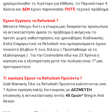
χρησιμοποιηθεί το Λιγότερο για 6Μήνες, το Περισσότερο 4
Χρόνια και
ΔΕΝ
έχουν παρουσιάσει
ΠΟΤΕ
τεχνικό πρόβλημα.
Έχουν Εγγύηση τα Refurbish ?
Μείνετε Ήσυχοι διότι η εταιρία μας δεσμεύεται προσωπικά
να αντικαταστήσει άμεσα το πρόβλημα ή ακόμη και το
προϊόν χωρίς καθυστερήσεις και χρονοβόρες διαδικασίες.
Απλά Ενημερωτικά τα Refurbish που εμπορευόμαστε έχουν
ποσοστό βλαβών 5 τοις Χιλίοις ( Προσπαθούμε να το
εξαλείψουμε ) . Για την Cosmodata εδώ και 25 Χρόνια η
η
εγγύηση και η εξυπηρέτηση μετά την πώληση είναι 1
μας
προτεραιότητα.
Τι εγγύηση Έχουν τα Refurbish Προϊόντα ?
Gold Warranty. Όλα τα Refurbish Προϊόντα καλύπτονται από
1 Χρόνο εγγύηση καλής λειτουργίας με
ΔΕΣΜΕΥΣΗ
επισκευής ή αντικατάστασης εντός
48 Ωρών*
Bring in And
Return.