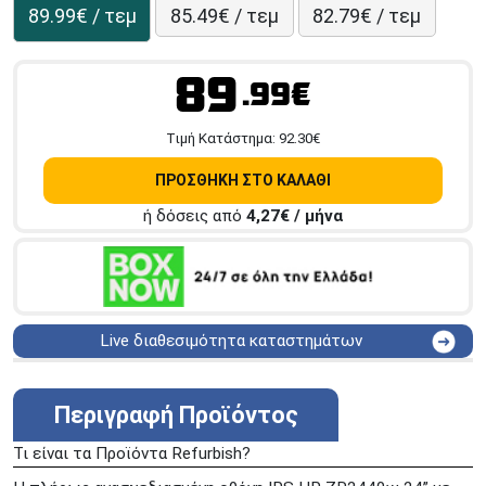
89.99€ / τεμ
85.49€ / τεμ
82.79€ / τεμ
89
.99€
Tιμή Κατάστημα:
92.30
€
ΠΡΟΣΘΗΚΗ ΣΤΟ ΚΑΛΑΘΙ
ή δόσεις από
4,27
€ / μήνα
Live διαθεσιμότητα καταστημάτων
ΑΘΗΝΑ
Στουρνάρη 25
ΑΘΗΝΑ
Στουρνάρη 27
Περιγραφή Προϊόντος
ΠΕΡΙΣΤΕΡΙ
Εθν. Μακαρίου 19
Τι είναι τα Προϊόντα Refurbish?
Μαυρομιχάλη 1 και Ακτή
ΠΕΙΡΑΙΑΣ
Κονδύλη