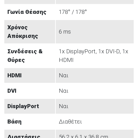
Γωνία Θέασης
178° / 178°
Χρόνος
6 ms
Απόκρισης
Συνδέσεις &
1x DisplayPort, 1x DVI-D, 1x
Θύρες
HDMI
HDMI
Ναι
DVI
Ναι
DisplayPort
Ναι
Βάση
Διαθέτει
Διαστάσεις
56.2 x 6.1 x 36.8 cm