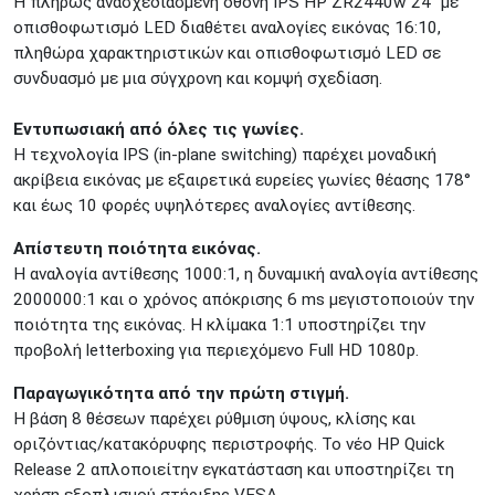
Η πλήρως ανασχεδιασμένη οθόνη IPS HP ZR2440w 24” με
ΜΕΤΑΜΟΡΦΩΣΗ
Τατοϊόυ 117
οπισθοφωτισμό LED διαθέτει αναλογίες εικόνας 16:10,
πληθώρα χαρακτηριστικών και οπισθοφωτισμό LED σε
ΓΛΥΦΑΔΑ
A. Παπανδρέου 4
συνδυασμό με μια σύγχρονη και κομψή σχεδίαση.
ΚΟΛΩΝΟΣ
Πτολεμαίου Κλαύδιου 8
ΚΕΝΤΡΙΚΕΣ ΑΠΟΘΗΚΕΣ
Εντυπωσιακή από όλες τις γωνίες.
Δωδεκανήσου 28 &
ΘΕΣΣΑΛΟΝΙΚΗ
Η τεχνολογία IPS (in-plane switching) παρέχει μοναδική
Πολυτεχνείου
ακρίβεια εικόνας με εξαιρετικά ευρείες γωνίες θέασης 178°
Προσοχή!
Η Διαθεσιμότητα μεταβάλλεται συνεχώς
και έως 10 φορές υψηλότερες αναλογίες αντίθεσης.
Διαβάστε εδώ
Απίστευτη ποιότητα εικόνας.
Η αναλογία αντίθεσης 1000:1, η δυναμική αναλογία αντίθεσης
2000000:1 και ο χρόνος απόκρισης 6 ms μεγιστοποιούν την
ποιότητα της εικόνας. Η κλίμακα 1:1 υποστηρίζει την
προβολή letterboxing για περιεχόμενο Full HD 1080p.
Παραγωγικότητα από την πρώτη στιγμή.
Η βάση 8 θέσεων παρέχει ρύθμιση ύψους, κλίσης και
οριζόντιας/κατακόρυφης περιστροφής. Το νέο HP Quick
Release 2 απλοποιείτην εγκατάσταση και υποστηρίζει τη
χρήση εξοπλισμού στήριξης VESA..