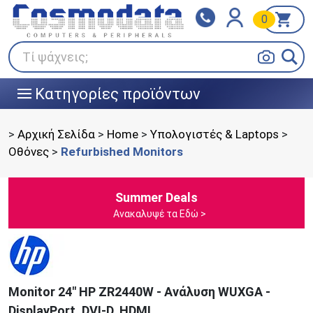
0
Klarna
BOX NOW
Πληρώστε σε 3
24/7 σε όλη την Ελλάδα!
άτοκες δόσεις
Τί ψάχνεις;
Κατηγορίες προϊόντων
|||
>
Αρχική Σελίδα
>
Home
>
Υπολογιστές & Laptops
>
Οθόνες
>
Refurbished Monitors
Summer Deals
Ανακαλυψέ τα Εδώ >
Monitor 24" HP ZR2440W - Ανάλυση WUXGA -
DisplayPort, DVI-D, HDMI