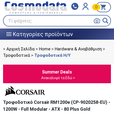
0
Klarna
BOX NOW
Πληρώστε σε 3
24/7 σε όλη την Ελλάδα!
άτοκες δόσεις
Τί ψάχνεις;
Κατηγορίες προϊόντων
|||
>
Αρχική Σελίδα
>
Home
>
Hardware & Αναβάθμιση
>
Τροφοδοτικά
>
Τροφοδοτικά Η/Υ
Summer Deals
Ανακαλυψέ τα Εδώ >
Τροφοδοτικό Corsair RM1200e (CP-9020258-EU) -
1200W - Full Modular - ATX - 80 Plus Gold