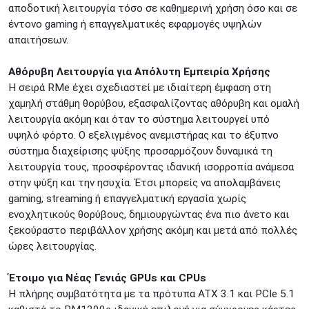
αποδοτική λειτουργία τόσο σε καθημερινή χρήση όσο και σε
έντονο gaming ή επαγγελματικές εφαρμογές υψηλών
απαιτήσεων.
Αθόρυβη Λειτουργία για Απόλυτη Εμπειρία Χρήσης
Η σειρά RMe έχει σχεδιαστεί με ιδιαίτερη έμφαση στη
χαμηλή στάθμη θορύβου, εξασφαλίζοντας αθόρυβη και ομαλή
λειτουργία ακόμη και όταν το σύστημα λειτουργεί υπό
υψηλό φόρτο. Ο εξελιγμένος ανεμιστήρας και το έξυπνο
σύστημα διαχείρισης ψύξης προσαρμόζουν δυναμικά τη
λειτουργία τους, προσφέροντας ιδανική ισορροπία ανάμεσα
στην ψύξη και την ησυχία. Έτσι μπορείς να απολαμβάνεις
gaming, streaming ή επαγγελματική εργασία χωρίς
ενοχλητικούς θορύβους, δημιουργώντας ένα πιο άνετο και
ξεκούραστο περιβάλλον χρήσης ακόμη και μετά από πολλές
ώρες λειτουργίας.
Έτοιμο για Νέας Γενιάς GPUs και CPUs
Η πλήρης συμβατότητα με τα πρότυπα ATX 3.1 και PCIe 5.1