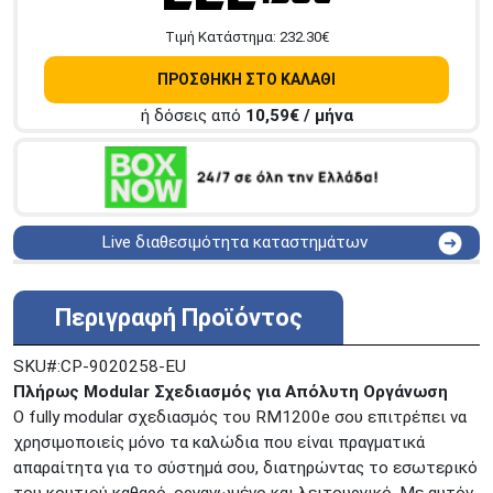
Tιμή Κατάστημα:
232.30
€
ΠΡΟΣΘΗΚΗ ΣΤΟ ΚΑΛΑΘΙ
ή δόσεις από
10,59
€ / μήνα
Live διαθεσιμότητα καταστημάτων
ΑΘΗΝΑ
Στουρνάρη 25
ΑΘΗΝΑ
Στουρνάρη 27
Περιγραφή Προϊόντος
ΠΕΡΙΣΤΕΡΙ
Εθν. Μακαρίου 19
Μαυρομιχάλη 1 και Ακτή
SKU#:CP-9020258-EU
ΠΕΙΡΑΙΑΣ
Κονδύλη
Πλήρως Modular Σχεδιασμός για Απόλυτη Οργάνωση
ΜΕΤΑΜΟΡΦΩΣΗ
Τατοϊόυ 117
Ο fully modular σχεδιασμός του RM1200e σου επιτρέπει να
χρησιμοποιείς μόνο τα καλώδια που είναι πραγματικά
ΓΛΥΦΑΔΑ
A. Παπανδρέου 4
απαραίτητα για το σύστημά σου, διατηρώντας το εσωτερικό
ΚΟΛΩΝΟΣ
Πτολεμαίου Κλαύδιου 8