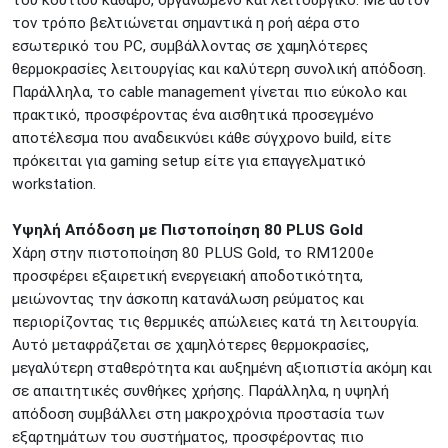
του κουτιού καθαρό, οργανωμένο και λειτουργικό. Με αυτόν
ΚΕΝΤΡΙΚΕΣ ΑΠΟΘΗΚΕΣ
τον τρόπο βελτιώνεται σημαντικά η ροή αέρα στο
Δωδεκανήσου 28 &
ΘΕΣΣΑΛΟΝΙΚΗ
εσωτερικό του PC, συμβάλλοντας σε χαμηλότερες
Πολυτεχνείου
θερμοκρασίες λειτουργίας και καλύτερη συνολική απόδοση.
Προσοχή!
Η Διαθεσιμότητα μεταβάλλεται συνεχώς
Παράλληλα, το cable management γίνεται πιο εύκολο και
Διαβάστε εδώ
πρακτικό, προσφέροντας ένα αισθητικά προσεγμένο
αποτέλεσμα που αναδεικνύει κάθε σύγχρονο build, είτε
πρόκειται για gaming setup είτε για επαγγελματικό
workstation.
Υψηλή Απόδοση με Πιστοποίηση 80 PLUS Gold
Χάρη στην πιστοποίηση 80 PLUS Gold, το RM1200e
προσφέρει εξαιρετική ενεργειακή αποδοτικότητα,
μειώνοντας την άσκοπη κατανάλωση ρεύματος και
περιορίζοντας τις θερμικές απώλειες κατά τη λειτουργία.
Αυτό μεταφράζεται σε χαμηλότερες θερμοκρασίες,
μεγαλύτερη σταθερότητα και αυξημένη αξιοπιστία ακόμη και
σε απαιτητικές συνθήκες χρήσης. Παράλληλα, η υψηλή
απόδοση συμβάλλει στη μακροχρόνια προστασία των
εξαρτημάτων του συστήματος, προσφέροντας πιο