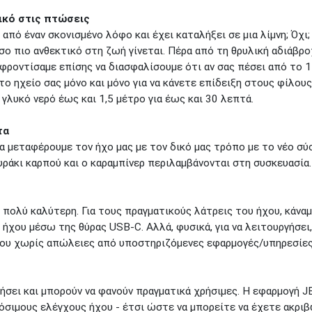
ικό στις πτώσεις
από έναν σκονισμένο λόφο και έχει καταλήξει σε μια λίμνη; Όχι; 
 όσο πιο ανθεκτικό στη ζωή γίνεται. Πέρα από τη θρυλική αδιάβρ
φροντίσαμε επίσης να διασφαλίσουμε ότι αν σας πέσει από το 1
ο ηχείο σας μόνο και μόνο για να κάνετε επίδειξη στους φίλους 
γλυκό νερό έως και 1,5 μέτρο για έως και 30 λεπτά.
τα
να μεταφέρουμε τον ήχο μας με τον δικό μας τρόπο με το νέο σ
υράκι καρπού και ο καραμπίνερ περιλαμβάνονται στη συσκευασία.
ι πολύ καλύτερη. Για τους πραγματικούς λάτρεις του ήχου, κάν
ήχου μέσω της θύρας USB-C. Αλλά, φυσικά, για να λειτουργήσει
ου χωρίς απώλειες από υποστηριζόμενες εφαρμογές/υπηρεσίες
ιήσει και μπορούν να φανούν πραγματικά χρήσιμες. Η εφαρμογή J
όσιμους ελέγχους ήχου - έτσι ώστε να μπορείτε να έχετε ακρι