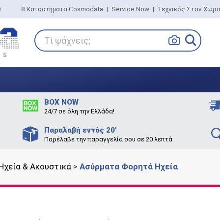
0
8 Καταστήματα Cosmodata
|
Service Now
|
Τεχνικός Στον Χώρ
Τί ψάχνεις;
BOX NOW
24/7 σε όλη την Ελλάδα!
Παραλαβή εντός 20'
Παρέλαβε την παραγγελία σου σε 20 λεπτά
Ηχεία & Ακουστικά
>
Ασύρματα Φορητά Ηχεία