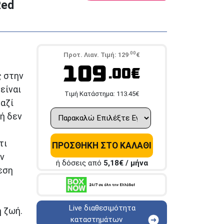
Red
.00
Προτ. Λιαν. Τιμή:
129
€
109
.00€
ς στην
 είναι
Tιμή Κατάστημα:
113.45
€
μαζί
κή δεν
τι
ΠΡΟΣΘΗΚΗ ΣΤΟ ΚΑΛΑΘΙ
ν
ή δόσεις από
5,18
€ / μήνα
εση
Live διαθεσιμότητα
η ζωή.
καταστημάτων