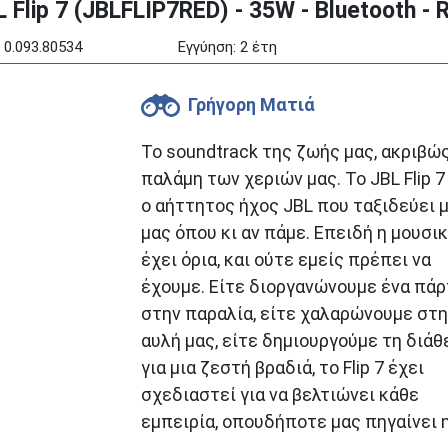
lip 7 (JBLFLIP7RED) - 35W - Bluetooth - 
 0.093.80534
Εγγύηση: 2 έτη
Γρήγορη Ματιά
Το soundtrack της ζωής μας, ακριβώ
παλάμη των χεριών μας. Το JBL Flip 7
ο αήττητος ήχος JBL που ταξιδεύει 
μας όπου κι αν πάμε. Επειδή η μουσι
έχει όρια, και ούτε εμείς πρέπει να
έχουμε. Είτε διοργανώνουμε ένα πάρ
στην παραλία, είτε χαλαρώνουμε στη
αυλή μας, είτε δημιουργούμε τη διάθ
για μια ζεστή βραδιά, το Flip 7 έχει
σχεδιαστεί για να βελτιώνει κάθε
εμπειρία, οπουδήποτε μας πηγαίνει 