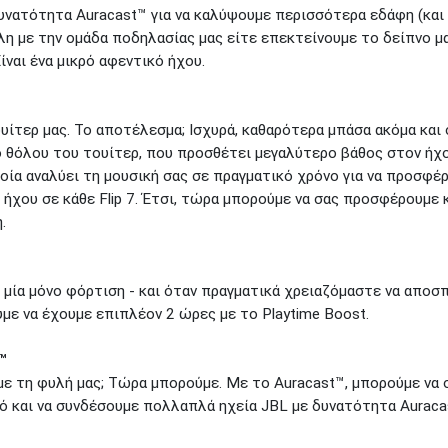
υνατότητα Auracast™ για να καλύψουμε περισσότερα εδάφη (και 
η με την ομάδα ποδηλασίας μας είτε επεκτείνουμε το δείπνο μας
ίναι ένα μικρό αφεντικό ήχου.
υίτερ μας. Το αποτέλεσμα; Ισχυρά, καθαρότερα μπάσα ακόμα και
 θόλου του τουίτερ, που προσθέτει μεγαλύτερο βάθος στον ήχο
ποία αναλύει τη μουσική σας σε πραγματικό χρόνο για να προσφέ
ι ήχου σε κάθε Flip 7. Έτσι, τώρα μπορούμε να σας προσφέρουμε
.
μία μόνο φόρτιση - και όταν πραγματικά χρειαζόμαστε να αποσπ
ύμε να έχουμε επιπλέον 2 ώρες με το Playtime Boost.
™
με τη φυλή μας; Τώρα μπορούμε. Με το Auracast™, μπορούμε να 
κό και να συνδέσουμε πολλαπλά ηχεία JBL με δυνατότητα Aurac