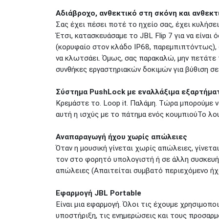
Αδιάβροχο, ανθεκτικό στη σκόνη και ανθεκτ
Σας έχει πέσει ποτέ το ηχείο σας, έχει κυλήσει 
Έτσι, κατασκευάσαμε το JBL Flip 7 για να είναι
(κορυφαίο στον κλάδο IP68, παρεμπιπτόντως), 
να κλωτσάει. Όμως, σας παρακαλώ, μην πετάτε τ
συνθήκες εργαστηριακών δοκιμών για βύθιση σε 
Σύστημα PushLock με εναλλάξιμα εξαρτήμα
Κρεμάστε το. Loop it. Παλάμη. Τώρα μπορούμε 
αυτή η ισχύς με το πάτημα ενός κουμπιούΤο λο
Αναπαραγωγή ήχου χωρίς απώλειες
Όταν η μουσική γίνεται χωρίς απώλειες, γίνετα
τον στο φορητό υπολογιστή ή σε άλλη συσκευή 
απώλειες (Απαιτείται συμβατό περιεχόμενο ήχ
Εφαρμογή JBL Portable
Είναι μια εφαρμογή. Όλοι τις έχουμε χρησιμοπο
υποστήριξη, τις ενημερώσεις και τους προσαρμ