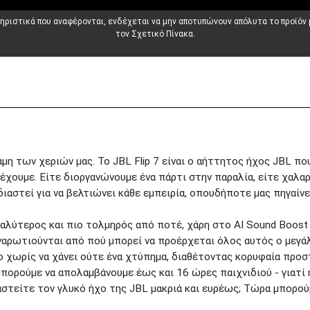
τηριστικά που αναφέρονται, ενδέχεται να μην αποτυπώνουν απόλυτα το προϊόν
τον Σχετικό Πίνακα.
η των χεριών μας. Το JBL Flip 7 είναι ο αήττητος ήχος JBL που
α έχουμε. Είτε διοργανώνουμε ένα πάρτι στην παραλία, είτε χαλ
εδιαστεί για να βελτιώνει κάθε εμπειρία, οπουδήποτε μας πηγαίνε
γαλύτερος και πιο τολμηρός από ποτέ, χάρη στο AI Sound Boost 
 αναρωτιούνται από πού μπορεί να προέρχεται όλος αυτός ο μεγά
λο χωρίς να χάνει ούτε ένα χτύπημα, διαθέτοντας κορυφαία προσ
 μπορούμε να απολαμβάνουμε έως και 16 ώρες παιχνιδιού - γιατί 
αστείτε τον γλυκό ήχο της JBL μακριά και ευρέως; Τώρα μπορού