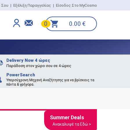
ο Σου
|
Εξέλιξη Παραγγελίας
|
Είσοδος Στο MyCosmo
0.00
€
0
Delivery Now 4 ώρες
Παράδοση στον χώρο σου σε 4 ώρες
PowerSearch
Υπερσύχρονη Μηχανή Αναζήτησης για να βρίσκεις τα
πάντα & γρήγορα.
Summer Deals
Ανακαλυψέ τα Εδώ >