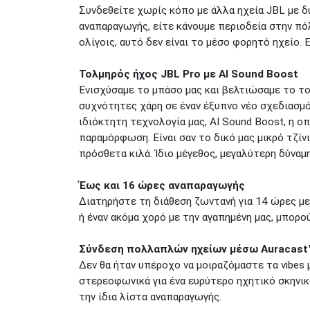
Συνδεθείτε χωρίς κόπο με άλλα ηχεία JBL με δ
αναπαραγωγής, είτε κάνουμε περιοδεία στην πόλ
ολίγοις, αυτό δεν είναι το μέσο φορητό ηχείο. Ε
Τολμηρός ήχος JBL Pro με AI Sound Boost
Ενισχύσαμε το μπάσο μας και βελτιώσαμε το το
συχνότητες χάρη σε έναν έξυπνο νέο σχεδιασμό
ιδιόκτητη τεχνολογία μας, AI Sound Boost, η ο
παραμόρφωση. Είναι σαν το δικό μας μικρό τζίν
πρόσθετα κιλά. Ίδιο μέγεθος, μεγαλύτερη δύναμη
Έως και 16 ώρες αναπαραγωγής
Διατηρήστε τη διάθεση ζωντανή για 14 ώρες με 
ή έναν ακόμα χορό με την αγαπημένη μας, μπορο
Σύνδεση πολλαπλών ηχείων μέσω Auracast
Δεν θα ήταν υπέροχο να μοιραζόμαστε τα vibes 
στερεοφωνικά για ένα ευρύτερο ηχητικό σκηνι
την ίδια λίστα αναπαραγωγής.