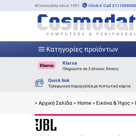
#Cosmodata since 1991
Click n' Call 211103800
Κατηγορίες προϊόντων
|||
Klarna
Πληρώστε σε 3 άτοκες δόσεις
Quick link
Τηλεφωνική παραγγελία με πιστωτική κάρτα
>
Αρχική Σελίδα
>
Home
>
Εικόνα & Ήχος
>