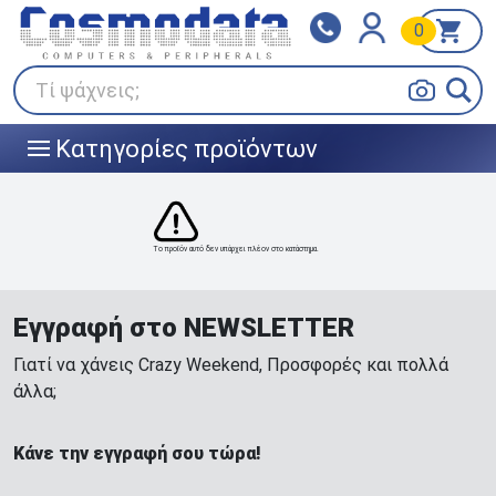
0
Klarna
BOX NOW
Πληρώστε σε 3
24/7 σε όλη την Ελλάδα!
άτοκες δόσεις
Τί ψάχνεις;
Κατηγορίες προϊόντων
|||
Το προϊόν αυτό δεν υπάρχει πλέον στο κατάστημα.
Εγγραφή στο NEWSLETTER
Γιατί να χάνεις Crazy Weekend, Προσφορές και πολλά
άλλα;
Κάνε την εγγραφή σου τώρα!