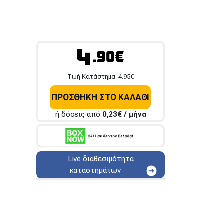
4
.90€
Tιμή Κατάστημα:
4.95
€
ΠΡΟΣΘΗΚΗ ΣΤΟ ΚΑΛΑΘΙ
ή δόσεις από
0,23
€ / μήνα
Live διαθεσιμότητα
καταστημάτων
ΑΘΗΝΑ
Στουρνάρη 25
ΑΘΗΝΑ
Στουρνάρη 27
ΠΕΡΙΣΤΕΡΙ
Εθν. Μακαρίου 19