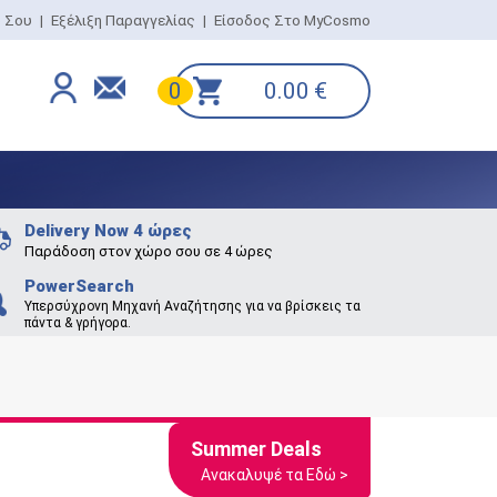
ο Σου
|
Εξέλιξη Παραγγελίας
|
Είσοδος Στο MyCosmo
0.00
€
0
Delivery Now 4 ώρες
Παράδοση στον χώρο σου σε 4 ώρες
PowerSearch
Υπερσύχρονη Μηχανή Αναζήτησης για να βρίσκεις τα
πάντα & γρήγορα.
Summer Deals
Ανακαλυψέ τα Εδώ >