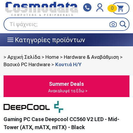
0
Klarna
BOX NOW
Πληρώστε σε 3
24/7 σε όλη την Ελλάδα!
άτοκες δόσεις
Τί ψάχνεις;
Κατηγορίες προϊόντων
|||
>
Αρχική Σελίδα
>
Home
>
Hardware & Αναβάθμιση
>
Βασικό PC Hardware
>
Κουτιά Η/Υ
Summer Deals
Ανακαλυψέ τα Εδώ >
Gaming PC Case Deepcool CC560 V2 LED - Mid-
Tower (ATX, mATX, mITX) - Black