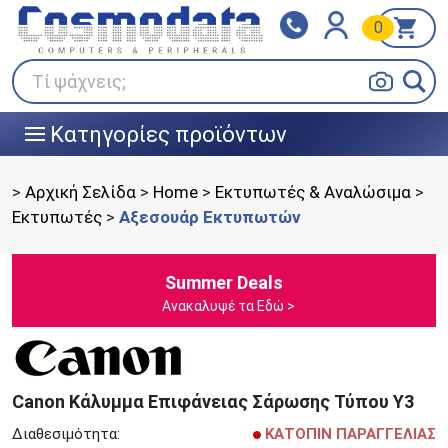
0
Klarna
BOX NOW
Πληρώστε σε 3
24/7 σε όλη την Ελλάδα!
άτοκες δόσεις
Τί ψάχνεις;
Κατηγορίες προϊόντων
|||
>
Αρχική Σελίδα
>
Home
>
Εκτυπωτές & Αναλώσιμα
>
Εκτυπωτές
>
Αξεσουάρ Εκτυπωτών
Summer Deals
Ανακαλυψέ τα Εδώ >
Canon Κάλυμμα Επιφάνειας Σάρωσης Τύπου Y3
Διαθεσιμότητα:
ΚΑΤΟΠΙΝ ΠΑΡΑΓΓΕΛΙΑΣ