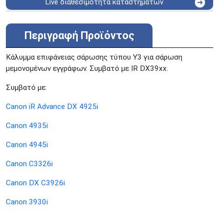
Live διαθεσιμότητα καταστημάτων
ΑΘΗΝΑ
Στουρνάρη 25
ΑΘΗΝΑ
Στουρνάρη 27
Περιγραφή Προϊόντος
ΠΕΡΙΣΤΕΡΙ
Εθν. Μακαρίου 19
Μαυρομιχάλη 1 και Ακτή
Κάλυμμα επιφάνειας σάρωσης τύπου Y3 για σάρωση
ΠΕΙΡΑΙΑΣ
Κονδύλη
μεμονομένων εγγράφων. Συμβατό με IR DX39xx.
ΜΕΤΑΜΟΡΦΩΣΗ
Τατοϊόυ 117
Συμβατό με:
ΓΛΥΦΑΔΑ
A. Παπανδρέου 4
ΚΟΛΩΝΟΣ
Πτολεμαίου Κλαύδιου 8
Canon iR Advance DX 4925i
ΚΕΝΤΡΙΚΕΣ ΑΠΟΘΗΚΕΣ
Canon 4935i
Δωδεκανήσου 28 &
ΘΕΣΣΑΛΟΝΙΚΗ
Πολυτεχνείου
Canon 4945i
Προσοχή!
Η Διαθεσιμότητα μεταβάλλεται συνεχώς
Canon C3326i
Διαβάστε εδώ
Canon DX C3926i
Canon 3930i