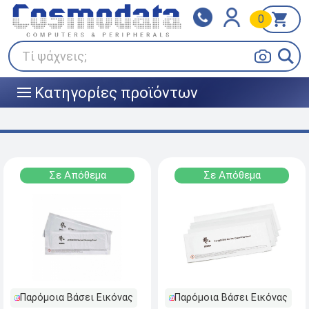
0
Klarna
BOX NOW
Πληρώστε σε 3
24/7 σε όλη την Ελλάδα!
άτοκες δόσεις
Τί ψάχνεις;
Κατηγορίες προϊόντων
|||
Σε Απόθεμα
Σε Απόθεμα
Παρόμοια Βάσει Εικόνας
Παρόμοια Βάσει Εικόνας