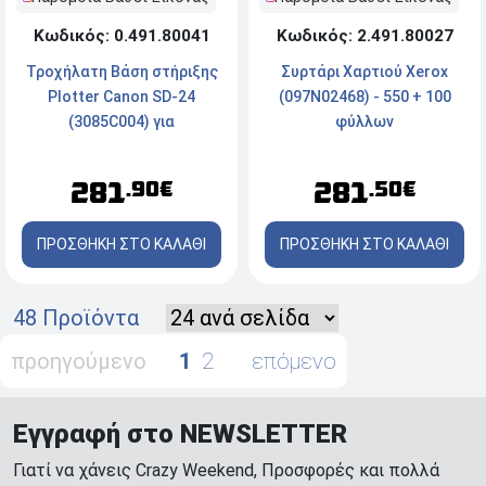
Κωδικός: 2.491.80027
Κωδικός: 0.491.80041
Συρτάρι Χαρτιού Xerox
Τροχήλατη Βάση στήριξης
(097N02468) - 550 + 100
Plotter Canon SD-24
φύλλων
(3085C004) για
imagePROGRAF TM-240 &
TC-20, TC-21
281
281
.50€
.90€
ΠΡΟΣΘΗΚΗ ΣΤΟ ΚΑΛΑΘΙ
ΠΡΟΣΘΗΚΗ ΣΤΟ ΚΑΛΑΘΙ
48 Προϊόντα
προηγούμενο
1
2
επόμενο
Εγγραφή στο NEWSLETTER
Γιατί να χάνεις Crazy Weekend, Προσφορές και πολλά