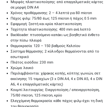
Μορφές πλαστικοποίησης: από επαγγελματικές κάρτες
σε μορφή DIN A4
Χρόνος προθέρμανσης: 2 – 4 λεπτά για 80 micron
Πάχος φιλμ: 75/80 έως 125 micron ή πάχος 0.5 mm
Εφαρμογή: ζεστή και κρύα πλαστικοποίηση
Ταχύτητα πλαστικοποίησης: 400 mm ανά λεπτό
Backloader: πτυσσόμενο καπάκι ως βοηθητικό ένθετο
στην πίσω πλευρά
Θερμοκρασία: 120 – 150 βαθμούς Κελσίου
Σύστημα θέρμανσης: 2 κύλινδροι θερμαίνονται από το
εσωτερικό
Πλάτος εισόδου: 230 mm
Χρώμα: λευκό
Περιλαμβάνονται: χάρακας κοπής, κόπτης γωνιών, σετ
εκκίνησης 15 τεμαχίων (3 x DIN A4, 4 x DIN A5, 4 x DIN
A6, 4 x επαγγελματικές κάρτες)
Κουμπί λειτουργίας: Ενεργοποίηση / απενεργοποίηση,
75/80 micron, 125 micron, κρύο
Ελεγχόμενη θερμοκρασία: κάθε πάχος φιλμ έχει τη δική
του θερμοκρασία