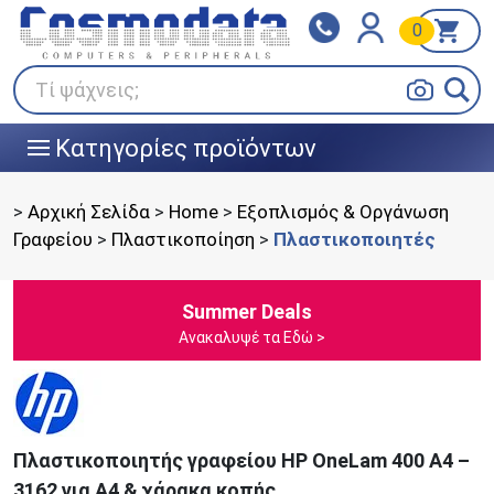
0
Klarna
BOX NOW
Πληρώστε σε 3
24/7 σε όλη την Ελλάδα!
άτοκες δόσεις
Τί ψάχνεις;
Κατηγορίες προϊόντων
|||
>
Αρχική Σελίδα
>
Home
>
Εξοπλισμός & Οργάνωση
Γραφείου
>
Πλαστικοποίηση
>
Πλαστικοποιητές
Summer Deals
Ανακαλυψέ τα Εδώ >
Πλαστικοποιητής γραφείου HP OneLam 400 A4 –
3162 για A4 & χάρακα κοπής