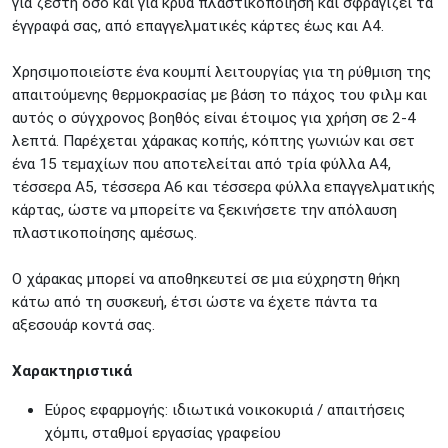
για ζεστή όσο και για κρύα πλαστικοποίηση και σφραγίζει τα
ΚΟΛΩΝΟΣ
Πτολεμαίου Κλαύδιου 8
έγγραφά σας, από επαγγελματικές κάρτες έως και A4.
ΚΕΝΤΡΙΚΕΣ ΑΠΟΘΗΚΕΣ
Δωδεκανήσου 28 &
ΘΕΣΣΑΛΟΝΙΚΗ
Χρησιμοποιείστε ένα κουμπί λειτουργίας για τη ρύθμιση της
Πολυτεχνείου
απαιτούμενης θερμοκρασίας με βάση το πάχος του φιλμ και
Προσοχή!
Η Διαθεσιμότητα μεταβάλλεται συνεχώς
αυτός ο σύγχρονος βοηθός είναι έτοιμος για χρήση σε 2-4
Διαβάστε εδώ
λεπτά. Παρέχεται χάρακας κοπής, κόπτης γωνιών και σετ
ένα 15 τεμαχίων που αποτελείται από τρία φύλλα A4,
τέσσερα A5, τέσσερα A6 και τέσσερα φύλλα επαγγελματικής
κάρτας, ώστε να μπορείτε να ξεκινήσετε την απόλαυση
πλαστικοποίησης αμέσως.
Ο χάρακας μπορεί να αποθηκευτεί σε μια εύχρηστη θήκη
κάτω από τη συσκευή, έτσι ώστε να έχετε πάντα τα
αξεσουάρ κοντά σας.
Χαρακτηριστικά
Εύρος εφαρμογής: ιδιωτικά νοικοκυριά / απαιτήσεις
χόμπι, σταθμοί εργασίας γραφείου