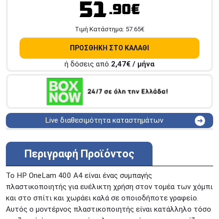
51
.90€
Tιμή Κατάστημα:
57.65
€
ΠΡΟΣΘΗΚΗ ΣΤΟ ΚΑΛΑΘΙ
ή δόσεις από
2,47
€ / μήνα
Live διαθεσιμότητα καταστημάτων
ΑΘΗΝΑ
Στουρνάρη 25
ΑΘΗΝΑ
Στουρνάρη 27
Περιγραφή Προϊόντος
ΠΕΡΙΣΤΕΡΙ
Εθν. Μακαρίου 19
Μαυρομιχάλη 1 και Ακτή
Το HP OneLam 400 A4 είναι ένας συμπαγής
ΠΕΙΡΑΙΑΣ
Κονδύλη
πλαστικοποιητής για ευέλικτη χρήση στον τομέα των χόμπι
ΜΕΤΑΜΟΡΦΩΣΗ
Τατοϊόυ 117
και στο σπίτι και χωράει καλά σε οποιοδήποτε γραφείο.
Αυτός ο μοντέρνος πλαστικοποιητής είναι κατάλληλο τόσο
ΓΛΥΦΑΔΑ
A. Παπανδρέου 4