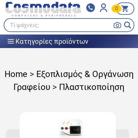
0
Klarna
BOX NOW
Πληρώστε σε 3
24/7 σε όλη την Ελλάδα!
άτοκες δόσεις
Τί ψάχνεις;
Κατηγορίες προϊόντων
|||
Home
>
Εξοπλισμός & Οργάνωση
Γραφείου
>
Πλαστικοποίηση