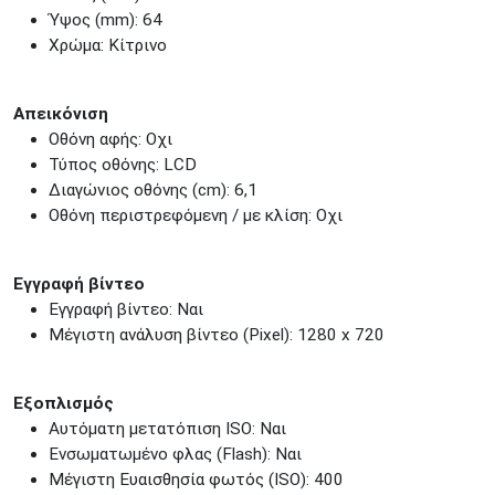
Ύψος (mm): 64
ΚΟΛΩΝΟΣ
Πτολεμαίου Κλαύδιου 8
Χρώμα: Κίτρινο
ΚΕΝΤΡΙΚΕΣ ΑΠΟΘΗΚΕΣ
Δωδεκανήσου 28 &
ΘΕΣΣΑΛΟΝΙΚΗ
Πολυτεχνείου
Απεικόνιση
Προσοχή!
Η Διαθεσιμότητα μεταβάλλεται συνεχώς
Οθόνη αφής: Οχι
Διαβάστε εδώ
Τύπος οθόνης: LCD
Διαγώνιος οθόνης (cm): 6,1
Οθόνη περιστρεφόμενη / με κλίση: Οχι
Εγγραφή βίντεο
Εγγραφή βίντεο: Ναι
Μέγιστη ανάλυση βίντεο (Pixel): 1280 x 720
Εξοπλισμός
Αυτόματη μετατόπιση ISO: Ναι
Ενσωματωμένο φλας (Flash): Ναι
Μέγιστη Ευαισθησία φωτός (ISO): 400