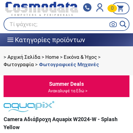
0
Klarna
BOX NOW
Πληρώστε σε 3
24/7 σε όλη την Ελλάδα!
άτοκες δόσεις
Τί ψάχνεις;
Κατηγορίες προϊόντων
|||
>
Αρχική Σελίδα
>
Home
>
Εικόνα & Ήχος
>
Φωτογραφία
>
Φωτογραφικές Μηχανές
Summer Deals
Ανακαλυψέ τα Εδώ >
Camera Αδιάβροχη Aquapix W2024-W - Splash
Yellow