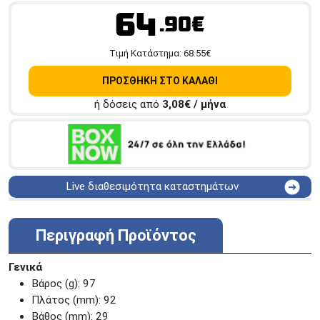
64
.90€
Tιμή Κατάστημα:
68.55
€
ΠΡΟΣΘΗΚΗ ΣΤΟ ΚΑΛΑΘΙ
ή δόσεις από
3,08
€ / μήνα
Live διαθεσιμότητα καταστημάτων
ΑΘΗΝΑ
Στουρνάρη 25
ΑΘΗΝΑ
Στουρνάρη 27
Περιγραφή Προϊόντος
ΠΕΡΙΣΤΕΡΙ
Εθν. Μακαρίου 19
Μαυρομιχάλη 1 και Ακτή
Γενικά
ΠΕΙΡΑΙΑΣ
Κονδύλη
Βάρος (g): 97
ΜΕΤΑΜΟΡΦΩΣΗ
Τατοϊόυ 117
Πλάτος (mm): 92
Βάθος (mm): 29
ΓΛΥΦΑΔΑ
A. Παπανδρέου 4