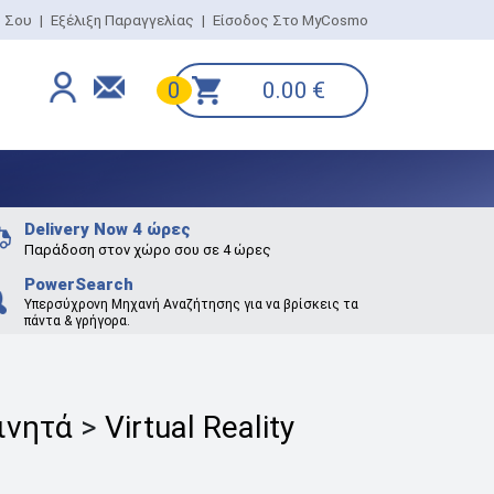
ο Σου
|
Εξέλιξη Παραγγελίας
|
Είσοδος Στο MyCosmo
0.00
€
0
Delivery Now 4 ώρες
Παράδοση στον χώρο σου σε 4 ώρες
PowerSearch
Υπερσύχρονη Μηχανή Αναζήτησης για να βρίσκεις τα
πάντα & γρήγορα.
Κινητά
>
Virtual Reality