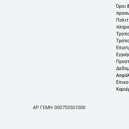
Όροι 
προσ
Πολιτ
πληρ
Τρόπο
Τρόπο
Επιστ
Εγγυή
Προσ
Δεδο
Ασφάλ
Επικο
Καριέ
ΑΡ. ΓΕΜΗ: 000755501000