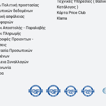
Τεχνικές Υπηρεσίες ( Βασικ
& Πολιτική προστασίας
Κατάλογος )
ωπικών δεδομένων
Κάρτα Price Club
ική ασφάλειας
Klarna
οφοριών
ι Αποστολής - Παραλαβής
ι Πληρωμής
ροφές Προιοντων -
σεις
τασία Προσωπικών
μένων
εια Συναλλαγών
ινωνία
ρα