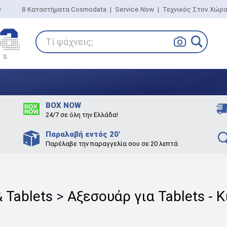
0
8 Καταστήματα Cosmodata
|
Service Now
|
Τεχνικός Στον Χώρ
Τί ψάχνεις;
BOX NOW
24/7 σε όλη την Ελλάδα!
Παραλαβή εντός 20'
Παρέλαβε την παραγγελία σου σε 20 λεπτά
 Tablets
>
Αξεσουάρ για Tablets - 