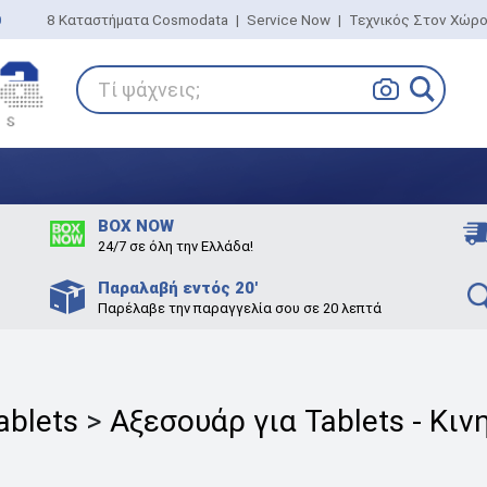
0
8 Καταστήματα Cosmodata
|
Service Now
|
Τεχνικός Στον Χώρ
Τί ψάχνεις;
BOX NOW
24/7 σε όλη την Ελλάδα!
Παραλαβή εντός 20'
Παρέλαβε την παραγγελία σου σε 20 λεπτά
ablets
>
Αξεσουάρ για Tablets - Κιν