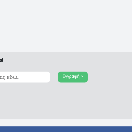
α!
Εγγραφή >