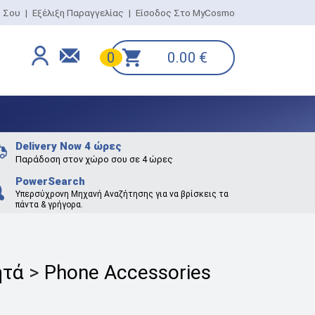
ο Σου
|
Εξέλιξη Παραγγελίας
|
Είσοδος Στο MyCosmo
0.00
€
0
Delivery Now 4 ώρες
Παράδοση στον χώρο σου σε 4 ώρες
PowerSearch
Υπερσύχρονη Μηχανή Αναζήτησης για να βρίσκεις τα
πάντα & γρήγορα.
ητά
>
Phone Accessories