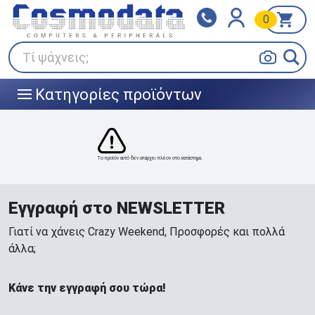
0
Klarna
BOX NOW
Πληρώστε σε 3
24/7 σε όλη την Ελλάδα!
άτοκες δόσεις
Τί ψάχνεις;
Κατηγορίες προϊόντων
|||
Το προϊόν αυτό δεν υπάρχει πλέον στο κατάστημα.
Εγγραφή στο NEWSLETTER
Γιατί να χάνεις Crazy Weekend, Προσφορές και πολλά
άλλα;
Κάνε την εγγραφή σου τώρα!