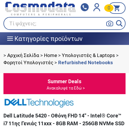
0
Klarna
BOX NOW
Πληρώστε σε 3
24/7 σε όλη την Ελλάδα!
άτοκες δόσεις
Τί ψάχνεις;
Κατηγορίες προϊόντων
|||
>
Αρχική Σελίδα
>
Home
>
Υπολογιστές & Laptops
>
Φορητοί Υπολογιστές
>
Refurbished Notebooks
Summer Deals
Ανακαλυψέ τα Εδώ >
Dell Latitude 5420 - Οθόνη FHD 14'' - Intel® Core™
i7 11ης Γενιάς 11xxx - 8GB RAM - 256GB NVMe SSD