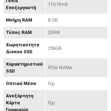
Γενιά
11η Γενιά
Επεξεργαστή
Μνήμη RAM
8 GB
Τύπος RAM
DDR4
Χωρητικότητα
256GB
Δίσκου SSD
Χαρακτηριστικά
PCIe NVMe
SSD
Οπτικά Μέσα
Όχι
Ανεξάρτητη
Κάρτα
Όχι
Γραφικών