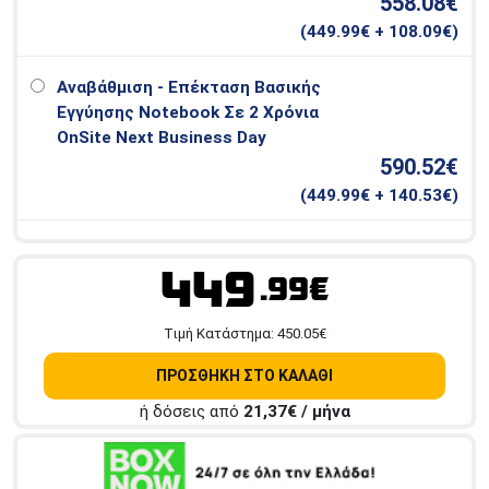
558.08€
(
449.99
€ + 108.09€)
Αναβάθμιση - Επέκταση Βασικής
Εγγύησης Notebook Σε 2 Χρόνια
OnSite Next Business Day
590.52€
(
449.99
€ + 140.53€)
449
.99€
Tιμή Κατάστημα:
450.05
€
ΠΡΟΣΘΗΚΗ ΣΤΟ ΚΑΛΑΘΙ
ή δόσεις από
21,37
€ / μήνα