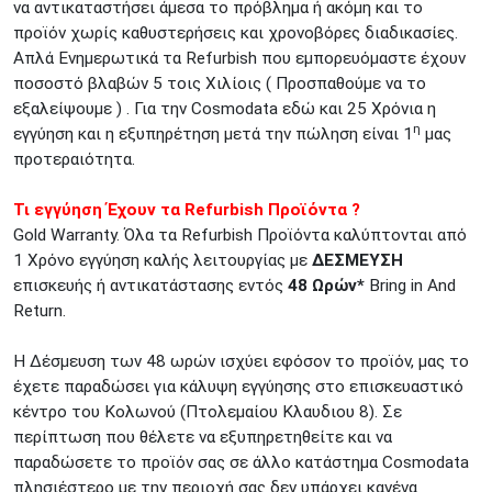
να αντικαταστήσει άμεσα το πρόβλημα ή ακόμη και το
προϊόν χωρίς καθυστερήσεις και χρονοβόρες διαδικασίες.
Απλά Ενημερωτικά τα Refurbish που εμπορευόμαστε έχουν
ποσοστό βλαβών 5 τοις Χιλίοις ( Προσπαθούμε να το
εξαλείψουμε ) . Για την Cosmodata εδώ και 25 Χρόνια η
η
εγγύηση και η εξυπηρέτηση μετά την πώληση είναι 1
μας
προτεραιότητα.
Τι εγγύηση Έχουν τα Refurbish Προϊόντα ?
Gold Warranty. Όλα τα Refurbish Προϊόντα καλύπτονται από
1 Χρόνο εγγύηση καλής λειτουργίας με
ΔΕΣΜΕΥΣΗ
επισκευής ή αντικατάστασης εντός
48 Ωρών*
Bring in And
Return.
Η Δέσμευση των 48 ωρών ισχύει εφόσον το προϊόν, μας το
έχετε παραδώσει για κάλυψη εγγύησης στο επισκευαστικό
κέντρο του Κολωνού (Πτολεμαίου Κλαυδιου 8). Σε
περίπτωση που θέλετε να εξυπηρετηθείτε και να
παραδώσετε το προϊόν σας σε άλλο κατάστημα Cosmodata
πλησιέστερο με την περιοχή σας δεν υπάρχει κανένα