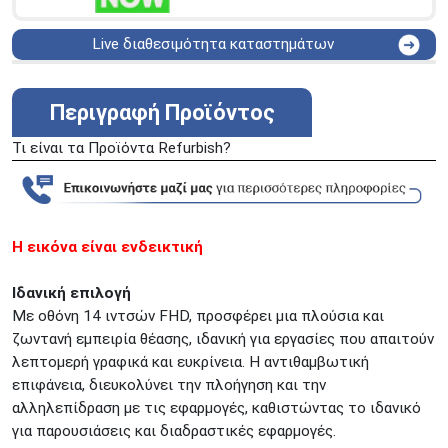
Live διαθεσιμότητα καταστημάτων
ΑΘΗΝΑ
Στουρνάρη 25
ΑΘΗΝΑ
Στουρνάρη 27
Περιγραφή Προϊόντος
ΠΕΡΙΣΤΕΡΙ
Εθν. Μακαρίου 19
Τι είναι τα Προϊόντα Refurbish?
Μαυρομιχάλη 1 και Ακτή
ΠΕΙΡΑΙΑΣ
Κονδύλη
ΜΕΤΑΜΟΡΦΩΣΗ
Τατοϊόυ 117
ΓΛΥΦΑΔΑ
A. Παπανδρέου 4
Η εικόνα είναι ενδεικτική
ΚΟΛΩΝΟΣ
Πτολεμαίου Κλαύδιου 8
ΚΕΝΤΡΙΚΕΣ ΑΠΟΘΗΚΕΣ
Ιδανική επιλογή
Δωδεκανήσου 28 &
ΘΕΣΣΑΛΟΝΙΚΗ
Με οθόνη 14 ιντσών FHD, προσφέρει μια πλούσια και
Πολυτεχνείου
ζωντανή εμπειρία θέασης, ιδανική για εργασίες που απαιτούν
Προσοχή!
Η Διαθεσιμότητα μεταβάλλεται συνεχώς
λεπτομερή γραφικά και ευκρίνεια. Η αντιθαμβωτική
Διαβάστε εδώ
επιφάνεια, διευκολύνει την πλοήγηση και την
αλληλεπίδραση με τις εφαρμογές, καθιστώντας το ιδανικό
για παρουσιάσεις και διαδραστικές εφαρμογές.