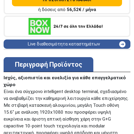
ή δόσεις από
56,52
€ / μήνα
Live διαθεσιμότητα καταστημάτων
ΑΘΗΝΑ
Στουρνάρη 25
ΑΘΗΝΑ
Στουρνάρη 27
Περιγραφή Προϊόντος
ΠΕΡΙΣΤΕΡΙ
Εθν. Μακαρίου 19
Μαυρομιχάλη 1 και Ακτή
Ισχύς, αξιοπιστία και ευελιξία για κάθε επαγγελματικό
ΠΕΙΡΑΙΑΣ
Κονδύλη
χώρο
ΜΕΤΑΜΟΡΦΩΣΗ
Τατοϊόυ 117
Είναι ένα σύγχρονο intelligent desktop terminal, σχεδιασμένο
να αναβαθμίζει την καθημερινή λειτουργία κάθε επιχείρησης.
ΓΛΥΦΑΔΑ
A. Παπανδρέου 4
Με στιβαρή κατασκευή αλουμινίου, μεγάλη Touch οθόνη
ΚΟΛΩΝΟΣ
Πτολεμαίου Κλαύδιου 8
15.6" με ανάλυση 1920x1080 που προσφέρει υψηλή
ΚΕΝΤΡΙΚΕΣ ΑΠΟΘΗΚΕΣ
ευκρίνεια και άριστη απτική αίσθηση χάρη στην G+G
Δωδεκανήσου 28 &
ΘΕΣΣΑΛΟΝΙΚΗ
capacitive 10-point touch τεχνολογία και modular
Πολυτεχνείου
αρχιτεκτονική, προσφέρει υψηλή απόδοση και μέγιστη