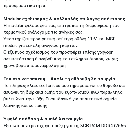
Προσοχή!
Η Διαθεσιμότητα μεταβάλλεται συνεχώς
προσαρμοστικότητα.
Διαβάστε εδώ
Modular σχεδιασμός & πολλαπλές επιλογές επέκτασης
Η modular φιλοσοφία του, επιτρέπει τη διαμόρφωση του
τερματικού ανάλογα με τις ανάγκες σας.
Υποστηρίζει προαιρετική δεύτερη οθόνη 11.6" και MSR
module για εύκολη ανάγνωση καρτών.
Ο έξυπνος σχεδιασμός του προσφέρει επίσης γρήγορη
αντικατάσταση ή αναβάθμιση του σκληρού δίσκου, χωρίς
χρονοβόρα αποσυναρμολόγηση.
Fanless κατασκευή – Απόλυτη αθόρυβη λειτουργία
Το πλήρως κλειστό, fanless σύστημα μειώνει το θόρυβο και
αυξάνει τη διάρκεια ζωής του εξοπλισμού, ενώ παράλληλα
βελτιώνει την ψύξη. Είναι ιδανικό για απαιτητικά σημεία
λιανικής και εστίασης.
Υψηλή απόδοση & ομαλή λειτουργία
Εξοπλισμένο με ισχυρό επεξεργαστή, 8GB RAM DDR4 (2666