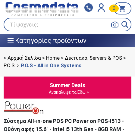
0
Klarna
BOX NOW
Πληρώστε σε 3
24/7 σε όλη την Ελλάδα!
άτοκες δόσεις
Τί ψάχνεις;
Κατηγορίες προϊόντων
|||
>
Αρχική Σελίδα
>
Home
>
Δικτυακά, Servers & POS
>
P.O.S.
>
P.O.S - All in One Systems
Summer Deals
Ανακαλυψέ τα Εδώ >
Σύστημα All-in-one POS PC Power on POS-I513 -
Οθόνη αφής 15.6" - Intel i5 13th Gen - 8GB RAM -