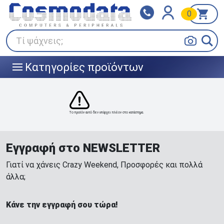
0
Klarna
BOX NOW
Πληρώστε σε 3
24/7 σε όλη την Ελλάδα!
άτοκες δόσεις
Τί ψάχνεις;
Κατηγορίες προϊόντων
|||
Το προϊόν αυτό δεν υπάρχει πλέον στο κατάστημα.
Εγγραφή στο NEWSLETTER
Γιατί να χάνεις Crazy Weekend, Προσφορές και πολλά
άλλα;
Κάνε την εγγραφή σου τώρα!