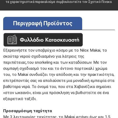
ΘΕΣΣΑΛΟΝΙΚΗ
τα χαρακτηριστικά παρακαλούμε συμβουλευτείτε τον Σχετικό Πίνακα.
Πολυτεχνείου
Προσοχή!
Η Διαθεσιμότητα μεταβάλλεται συνεχώς
Διαβάστε εδώ
Περιγραφή Προϊόντος
Εξερευνήστε τον υποβρύχιο κόσμο με το Nilox Makai, το
σκούτερ νερού σχεδιασμένο για λάτρεις της
περιπέτειας,του snorkeling και των καταδύσεων. Με τον
συμπαγή σχεδιασμό του και το έντονο πορτοκαλί χρώμα
του, το Makai συνδυάζει την απόδοση και την πρακτικότητα,
επιτρέποντάς σας να απολαύσετε μια μοναδική εμπειρία στα
βαθύτερα νερά. Το όνομά του, που στα Χαβανέζικα σημαίνει
«στον ωκεανό», είναι μια πρόσκληση να βυθιστείτε σε ένα
εξαιρετικό ταξίδι.
Προσαρμόσιμη ταχύτητα
Με 3 λειτουργίες ταχύτητας, το Makai φτάνει έως και 1,5