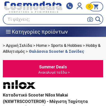
0
Klarna
BOX NOW
Πληρώστε σε 3
24/7 σε όλη την Ελλάδα!
άτοκες δόσεις
Τί ψάχνεις;
Κατηγορίες προϊόντων
|||
>
Αρχική Σελίδα
>
Home
>
Sports & Hobbies
>
Hobby &
Αθλητισμός
>
Θαλάσσια Scooter & Σανίδες
Summer Deals
Ανακαλυψέ τα Εδώ >
Καταδυτικό Scooter Nilox Makai
(NXWTRSCOOTEROR) - Mέγιστη Ταχύτητα