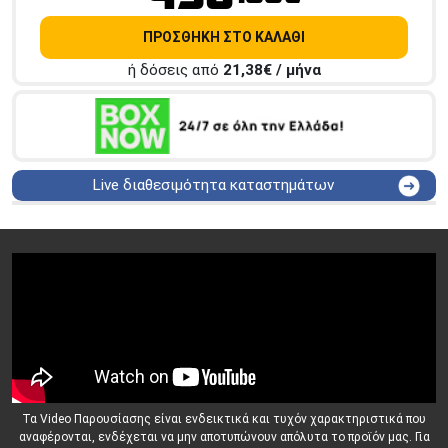
ΠΡΟΣΘΗΚΗ ΣΤΟ ΚΑΛΑΘΙ
ή δόσεις από
21,38
€ / μήνα
Live διαθεσιμότητα καταστημάτων
ΑΘΗΝΑ
Στουρνάρη 25
ΑΘΗΝΑ
Στουρνάρη 27
ΠΕΡΙΣΤΕΡΙ
Εθν. Μακαρίου 19
Μαυρομιχάλη 1 και Ακτή
ΠΕΙΡΑΙΑΣ
Κονδύλη
ΜΕΤΑΜΟΡΦΩΣΗ
Τατοϊόυ 117
ΓΛΥΦΑΔΑ
A. Παπανδρέου 4
ΚΟΛΩΝΟΣ
Πτολεμαίου Κλαύδιου 8
Τα Video Παρουσίασης είναι ενδεικτικά και τυχόν χαρακτηριστικά που
ΚΕΝΤΡΙΚΕΣ ΑΠΟΘΗΚΕΣ
αναφέρονται, ενδέχεται να μην αποτυπώνουν απόλυτα το προϊόν μας. Για
Δωδεκανήσου 28 &