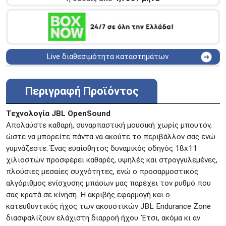
Live διαθεσιμότητα καταστημάτων
ΑΘΗΝΑ
Στουρνάρη 25
ΑΘΗΝΑ
Στουρνάρη 27
Περιγραφή Προϊόντος
ΠΕΡΙΣΤΕΡΙ
Εθν. Μακαρίου 19
Μαυρομιχάλη 1 και Ακτή
Τεχνολογία JBL OpenSound
ΠΕΙΡΑΙΑΣ
Κονδύλη
Απολαύστε καθαρή, συναρπαστική μουσική χωρίς μπουτόν,
ΜΕΤΑΜΟΡΦΩΣΗ
Τατοϊόυ 117
ώστε να μπορείτε πάντα να ακούτε το περιβάλλον σας ενώ
γυμνάζεστε. Ένας ευαίσθητος δυναμικός οδηγός 18x11
ΓΛΥΦΑΔΑ
A. Παπανδρέου 4
χιλιοστών προσφέρει καθαρές, υψηλές και στρογγυλεμένες,
ΚΟΛΩΝΟΣ
Πτολεμαίου Κλαύδιου 8
πλούσιες μεσαίες συχνότητες, ενώ ο προσαρμοστικός
ΚΕΝΤΡΙΚΕΣ ΑΠΟΘΗΚΕΣ
αλγόριθμος ενίσχυσης μπάσων μας παρέχει τον ρυθμό που
Δωδεκανήσου 28 &
ΘΕΣΣΑΛΟΝΙΚΗ
σας κρατά σε κίνηση. Η ακριβής εφαρμογή και ο
Πολυτεχνείου
κατευθυντικός ήχος των ακουστικών JBL Endurance Zone
Προσοχή!
Η Διαθεσιμότητα μεταβάλλεται συνεχώς
διασφαλίζουν ελάχιστη διαρροή ήχου. Έτσι, ακόμα κι αν
Διαβάστε εδώ