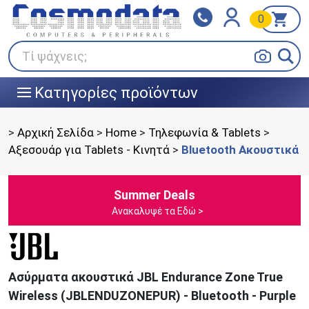
0
Klarna
BOX NOW
Πληρώστε σε 3
24/7 σε όλη την Ελλάδα!
άτοκες δόσεις
Τί ψάχνεις;
Κατηγορίες προϊόντων
|||
>
Αρχική Σελίδα
>
Home
>
Τηλεφωνία & Tablets
>
Αξεσουάρ για Tablets - Κινητά
>
Bluetooth Ακουστικά
Summer Deals
Ανακαλυψέ τα Εδώ >
Ασύρματα ακουστικά JBL Endurance Zone True
Wireless (JBLENDUZONEPUR) - Bluetooth - Purple