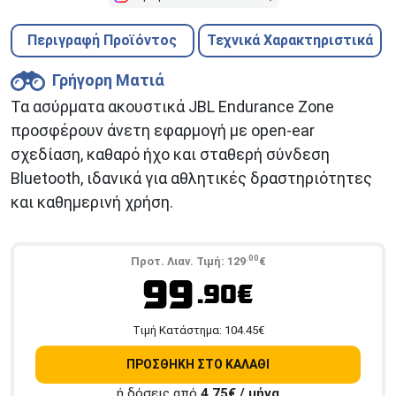
Περιγραφή Προϊόντος
Τεχνικά Χαρακτηριστικά
Γρήγορη Ματιά
Τα ασύρματα ακουστικά JBL Endurance Zone
προσφέρουν άνετη εφαρμογή με open-ear
σχεδίαση, καθαρό ήχο και σταθερή σύνδεση
Bluetooth, ιδανικά για αθλητικές δραστηριότητες
και καθημερινή χρήση.
.00
Προτ. Λιαν. Τιμή:
129
€
99
.90€
Tιμή Κατάστημα:
104.45
€
ΠΡΟΣΘΗΚΗ ΣΤΟ ΚΑΛΑΘΙ
ή δόσεις από
4,75
€ / μήνα