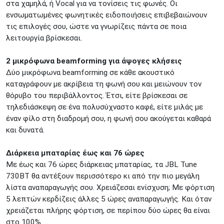
στα χαμηλά, ή Vocal για να τονίσεις τις φωνές. Οι
ενσωματωμένες φωνητικές ειδοποιήσεις επιβεβαιώνουν
τις επιλογές σου, ώστε να γνωρίζεις πάντα σε ποια
λειτουργία βρίσκεσαι.
2 μικρόφωνα beamforming για άψογες κλήσεις
Δύο μικρόφωνα beamforming σε κάθε ακουστικό
καταγράφουν με ακρίβεια τη φωνή σου και μειώνουν τον
θόρυβο του περιβάλλοντος. Έτσι, είτε βρίσκεσαι σε
τηλεδιάσκεψη σε ένα πολυσύχναστο καφέ, είτε μιλάς με
έναν φίλο στη διαδρομή σου, η φωνή σου ακούγεται καθαρά
και δυνατά.
Διάρκεια μπαταρίας έως και 76 ώρες
Με έως και 76 ώρες διάρκειας μπαταρίας, τα JBL Tune
730BT θα αντέξουν περισσότερο κι από την πιο μεγάλη
λίστα αναπαραγωγής σου. Χρειάζεσαι ενίσχυση; Με φόρτιση
5 λεπτών κερδίζεις άλλες 5 ώρες αναπαραγωγής. Και όταν
χρειάζεται πλήρης φόρτιση, σε περίπου δύο ώρες θα είναι
στο 100%.