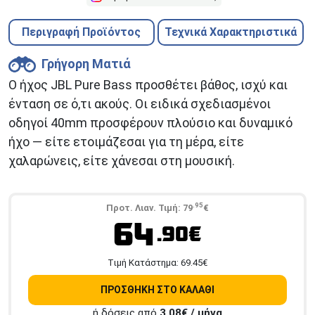
Περιγραφή Προϊόντος
Τεχνικά Χαρακτηριστικά
Γρήγορη Ματιά
Ο ήχος JBL Pure Bass προσθέτει βάθος, ισχύ και
ένταση σε ό,τι ακούς. Οι ειδικά σχεδιασμένοι
οδηγοί 40mm προσφέρουν πλούσιο και δυναμικό
ήχο — είτε ετοιμάζεσαι για τη μέρα, είτε
χαλαρώνεις, είτε χάνεσαι στη μουσική.
.95
Προτ. Λιαν. Τιμή:
79
€
64
.90€
Tιμή Κατάστημα:
69.45
€
ΠΡΟΣΘΗΚΗ ΣΤΟ ΚΑΛΑΘΙ
ή δόσεις από
3,08
€ / μήνα