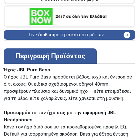
Live διαθεσιμότητα καταστημάτων
ΑΘΗΝΑ
Στουρνάρη 25
ΑΘΗΝΑ
Στουρνάρη 27
Περιγραφή Προϊόντος
ΠΕΡΙΣΤΕΡΙ
Εθν. Μακαρίου 19
Μαυρομιχάλη 1 και Ακτή
Ήχος JBL Pure Bass
ΠΕΙΡΑΙΑΣ
Κονδύλη
Ο ήχος JBL Pure Bass προσθέτει βάθος, ισχύ και ένταση σε
ΜΕΤΑΜΟΡΦΩΣΗ
Τατοϊόυ 117
ό,τι ακούς. Οι ειδικά σχεδιασμένοι οδηγοί 40mm
προσφέρουν πλούσιο και δυναμικό ήχο — είτε ετοιμάζεσαι
ΓΛΥΦΑΔΑ
A. Παπανδρέου 4
για τη μέρα, είτε χαλαρώνεις, είτε χάνεσαι στη μουσική.
ΚΟΛΩΝΟΣ
Πτολεμαίου Κλαύδιου 8
ΚΕΝΤΡΙΚΕΣ ΑΠΟΘΗΚΕΣ
Προσαρμόστε τον ήχο σας με την εφαρμογή JBL
Δωδεκανήσου 28 &
ΘΕΣΣΑΛΟΝΙΚΗ
Headphones
Πολυτεχνείου
Κάνε τον ήχο δικό σου με τα προκαθορισμένα προφίλ EQ.
Προσοχή!
Η Διαθεσιμότητα μεταβάλλεται συνεχώς
Default για ισορροπημένη ακρόαση, Bass για έξτρα ένταση
Διαβάστε εδώ