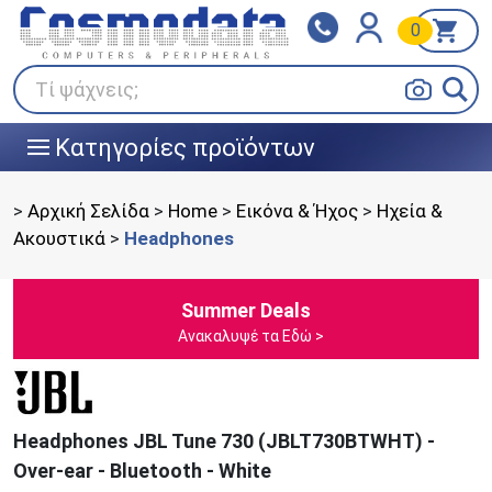
0
Klarna
BOX NOW
Πληρώστε σε 3
24/7 σε όλη την Ελλάδα!
άτοκες δόσεις
Τί ψάχνεις;
Κατηγορίες προϊόντων
|||
>
Αρχική Σελίδα
>
Home
>
Εικόνα & Ήχος
>
Ηχεία &
Ακουστικά
>
Headphones
Summer Deals
Ανακαλυψέ τα Εδώ >
Headphones JBL Tune 730 (JBLT730BTWHT) -
Over-ear - Bluetooth - White