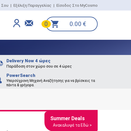
ο Σου
|
Εξέλιξη Παραγγελίας
|
Είσοδος Στο MyCosmo
0.00
€
0
Delivery Now 4 ώρες
Παράδοση στον χώρο σου σε 4 ώρες
PowerSearch
Υπερσύχρονη Μηχανή Αναζήτησης για να βρίσκεις τα
πάντα & γρήγορα.
Summer Deals
Ανακαλυψέ τα Εδώ >