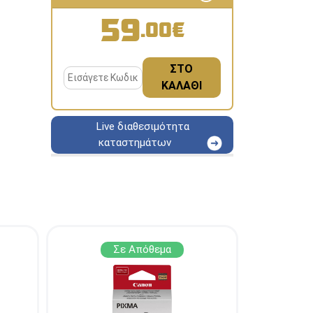
59
.00€
ΣΤΟ
ΚΑΛΑΘΙ
Live διαθεσιμότητα
καταστημάτων
ΑΘΗΝΑ
Στουρνάρη 25
ΑΘΗΝΑ
Στουρνάρη 27
ΠΕΡΙΣΤΕΡΙ
Εθν. Μακαρίου 19
Μαυρομιχάλη 1
ΠΕΙΡΑΙΑΣ
και Ακτή Κονδύλη
Σε Απόθεμα
ΜΕΤΑΜΟΡΦΩΣΗ
Τατοϊόυ 117
ΓΛΥΦΑΔΑ
A. Παπανδρέου 4
Πτολεμαίου
ΚΟΛΩΝΟΣ
Κλαύδιου 8