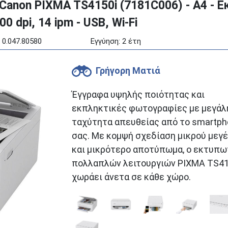
Canon PIXMA TS4150i (7181C006) - A4 - 
0 dpi, 14 ipm - USB, Wi-Fi
 0.047.80580
Εγγύηση: 2 έτη
Γρήγορη Ματιά
Έγγραφα υψηλής ποιότητας και
εκπληκτικές φωτογραφίες με μεγάλ
ταχύτητα απευθείας από το smartp
σας. Με κομψή σχεδίαση μικρού μεγ
και μικρότερο αποτύπωμα, ο εκτυπ
πολλαπλών λειτουργιών PIXMA TS41
χωράει άνετα σε κάθε χώρο.