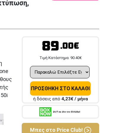
Εκτύπωση,
89
.00€
Tιμή Κατάστημα:
90.40
€
η
hone
έθους
ωτής
ΠΡΟΣΘΗΚΗ ΣΤΟ ΚΑΛΑΘΙ
50i
ή δόσεις από
4,23
€ / μήνα
Μπες στο Price Club!