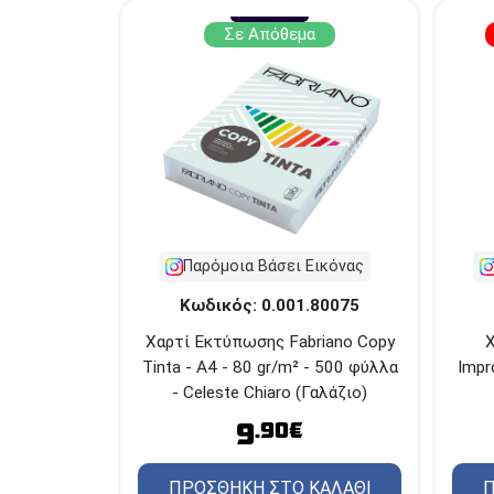
Σε Απόθεμα
Παρόμοια Βάσει Εικόνας
Κωδικός: 0.001.80075
Χ
Χαρτί Εκτύπωσης Fabriano Copy
Impr
Tinta - Α4 - 80 gr/m² - 500 φύλλα
- Celeste Chiaro (Γαλάζιο)
9
.90€
Π
ΠΡΟΣΘΗΚΗ ΣΤΟ ΚΑΛΑΘΙ