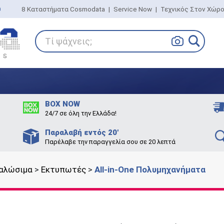
0
8 Καταστήματα Cosmodata
|
Service Now
|
Τεχνικός Στον Χώρ
Τί ψάχνεις;
BOX NOW
24/7 σε όλη την Ελλάδα!
Παραλαβή εντός 20'
Παρέλαβε την παραγγελία σου σε 20 λεπτά
αλώσιμα
>
Εκτυπωτές
>
All-in-One Πολυμηχανήματα