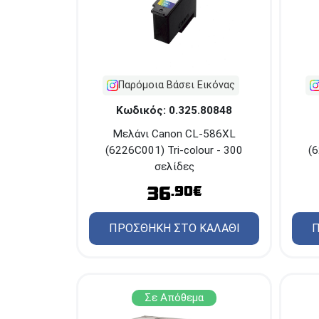
Παρόμοια Βάσει Εικόνας
Κωδικός: 0.325.80848
Μελάνι Canon CL-586XL
(6226C001) Tri-colour - 300
(6
σελίδες
36
.90€
ΠΡΟΣΘΗΚΗ ΣΤΟ ΚΑΛΑΘΙ
Π
Σε Απόθεμα