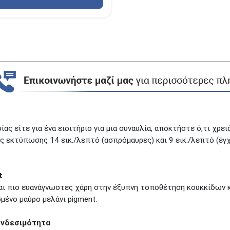
ίας είτε για ένα εισιτήριο για μια συναυλία, αποκτήστε ό,τι χρε
εκτύπωσης 14 εικ./λεπτό (ασπρόμαυρες) και 9 εικ./λεπτό (έγχ
t
ι πιο ευανάγνωστες χάρη στην έξυπνη τοποθέτηση κουκκίδων κ
μένο μαύρο μελάνι pigment.
υνδεσιμότητα