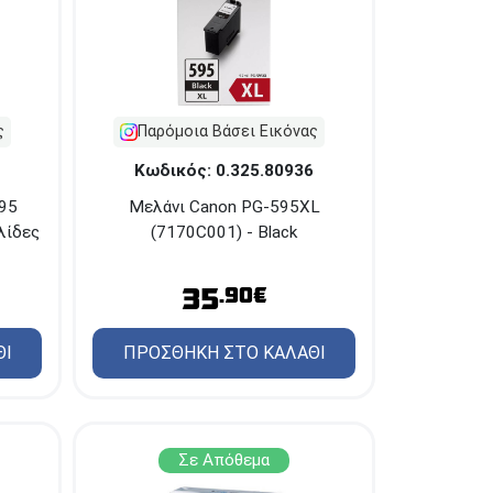
ΚΕΝΤΡΙΚΕΣ ΑΠΟΘΗΚΕΣ
Δωδεκανήσου 28
ΘΕΣΣΑΛΟΝΙΚΗ
& Πολυτεχνείου
Προσοχή!
Η Διαθεσιμότητα
μεταβάλλεται συνεχώς
ς
Παρόμοια Βάσει Εικόνας
Διαβάστε εδώ
Κωδικός: 0.325.80936
595
Μελάνι Canon PG-595XL
λίδες
(7170C001) - Black
35
.90€
ΘΙ
ΠΡΟΣΘΗΚΗ ΣΤΟ ΚΑΛΑΘΙ
Σε Απόθεμα