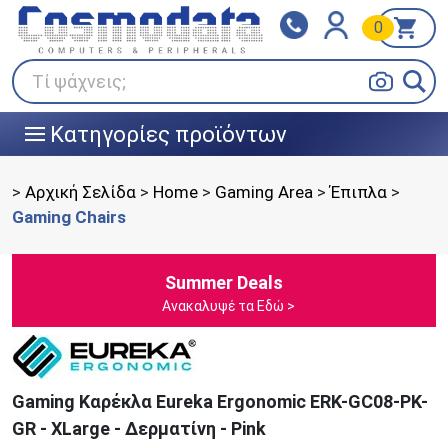
0
Klarna
BOX NOW
Πληρώστε σε 3
24/7 σε όλη την Ελλάδα!
άτοκες δόσεις
Τί ψάχνεις;
Κατηγορίες προϊόντων
|||
>
Αρχική Σελίδα
>
Home
>
Gaming Area
>
Έπιπλα
>
Gaming Chairs
Summer Deals
Ανακαλυψέ τα Εδώ >
Gaming Καρέκλα Eureka Ergonomic ERK-GC08-PK-
GR - XLarge - Δερματίνη - Pink