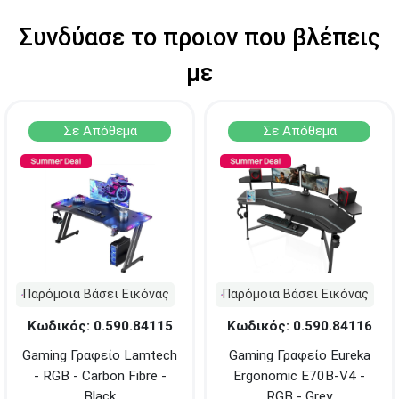
ΑΘΗΝΑ
Στουρνάρη 27
Συνδύασε το προιον που βλέπεις
ΠΕΡΙΣΤΕΡΙ
Εθν. Μακαρίου 19
Μαυρομιχάλη 1 και Ακτή
με
ΠΕΙΡΑΙΑΣ
Κονδύλη
ΜΕΤΑΜΟΡΦΩΣΗ
Τατοϊόυ 117
ΓΛΥΦΑΔΑ
A. Παπανδρέου 4
Σε Απόθεμα
Σε Απόθεμα
ΚΟΛΩΝΟΣ
Πτολεμαίου Κλαύδιου 8
ΚΕΝΤΡΙΚΕΣ ΑΠΟΘΗΚΕΣ
Δωδεκανήσου 28 &
ΘΕΣΣΑΛΟΝΙΚΗ
Πολυτεχνείου
Προσοχή!
Η Διαθεσιμότητα μεταβάλλεται συνεχώς
Διαβάστε εδώ
Παρόμοια Βάσει Εικόνας
Παρόμοια Βάσει Εικόνας
Κωδικός: 0.590.84115
Κωδικός: 0.590.84116
Gaming Γραφείο Lamtech
Gaming Γραφείο Eureka
- RGB - Carbon Fibre -
Ergonomic E70B-V4 -
Black
RGB - Grey