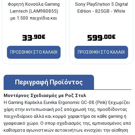
Φορητή Κονσόλα Gaming
Sony PlayStation 5 Digital
Lamtech (LAM980855)
Edition - 825GB - White
με 1.500 παιχνίδια και
Powerbank
33
599
.90€
.00€
ΠΡΟΣΘΗΚΗ ΣΤΟ ΚΑΛΑΘΙ
ΠΡΟΣΘΗΚΗ ΣΤΟ ΚΑΛΑΘΙ
Περιγραφή Προϊόντος
Μοντέρνος Σχεδιασμός με Ροζ Στυλ
Η Gaming Καρέκλα Eureka Ergonomic GC-08 (Pink) ξεχωρίζει
χάρη στην εντυπωσιακή ροζ απόχρωσή της, προσδίδοντας
παιχνιδιάρικο αλλά και κομψό χαρακτήρα σε κάθε gaming ή
γραφειακό χώρο. Ο σπορ σχεδιασμός της, εμπνευσμένος από
καθίσματα αγωνιστικών αυτοκινήτων, ενισχύει την αίσθηση