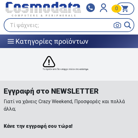
0
Klarna
BOX NOW
Πληρώστε σε 3
24/7 σε όλη την Ελλάδα!
άτοκες δόσεις
Τί ψάχνεις;
Κατηγορίες προϊόντων
|||
Το προϊόν αυτό δεν υπάρχει πλέον στο κατάστημα.
Εγγραφή στο NEWSLETTER
Γιατί να χάνεις Crazy Weekend, Προσφορές και πολλά
άλλα;
Κάνε την εγγραφή σου τώρα!