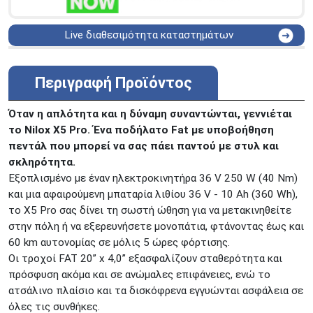
Live διαθεσιμότητα καταστημάτων
ΑΘΗΝΑ
Στουρνάρη 25
ΑΘΗΝΑ
Στουρνάρη 27
Περιγραφή Προϊόντος
ΠΕΡΙΣΤΕΡΙ
Εθν. Μακαρίου 19
Μαυρομιχάλη 1 και Ακτή
Όταν η απλότητα και η δύναμη συναντώνται, γεννιέται
ΠΕΙΡΑΙΑΣ
Κονδύλη
το Nilox X5 Pro. Ένα ποδήλατο Fat με υποβοήθηση
ΜΕΤΑΜΟΡΦΩΣΗ
Τατοϊόυ 117
πεντάλ που μπορεί να σας πάει παντού με στυλ και
σκληρότητα.
ΓΛΥΦΑΔΑ
A. Παπανδρέου 4
Εξοπλισμένο με έναν ηλεκτροκινητήρα 36 V 250 W (40 Nm)
ΚΟΛΩΝΟΣ
Πτολεμαίου Κλαύδιου 8
και μια αφαιρούμενη μπαταρία λιθίου 36 V - 10 Ah (360 Wh),
ΚΕΝΤΡΙΚΕΣ ΑΠΟΘΗΚΕΣ
το X5 Pro σας δίνει τη σωστή ώθηση για να μετακινηθείτε
Δωδεκανήσου 28 &
ΘΕΣΣΑΛΟΝΙΚΗ
στην πόλη ή να εξερευνήσετε μονοπάτια, φτάνοντας έως και
Πολυτεχνείου
60 km αυτονομίας σε μόλις 5 ώρες φόρτισης.
Προσοχή!
Η Διαθεσιμότητα μεταβάλλεται συνεχώς
Οι τροχοί FAT 20” x 4,0” εξασφαλίζουν σταθερότητα και
Διαβάστε εδώ
πρόσφυση ακόμα και σε ανώμαλες επιφάνειες, ενώ το
ατσάλινο πλαίσιο και τα δισκόφρενα εγγυώνται ασφάλεια σε
όλες τις συνθήκες.