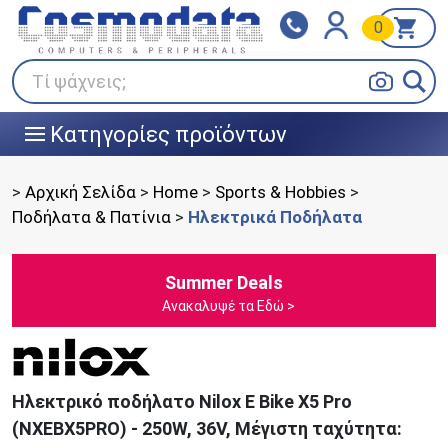
0
Klarna
BOX NOW
Πληρώστε σε 3
24/7 σε όλη την Ελλάδα!
άτοκες δόσεις
Τί ψάχνεις;
Κατηγορίες προϊόντων
|||
>
Αρχική Σελίδα
>
Home
>
Sports & Hobbies
>
Ποδήλατα & Πατίνια
>
Ηλεκτρικά Ποδήλατα
Summer Deals
Ανακαλυψέ τα Εδώ >
Ηλεκτρικό ποδήλατο Νilox E Bike X5 Pro
(NXEBX5PRO) - 250W, 36V, Μέγιστη ταχύτητα: