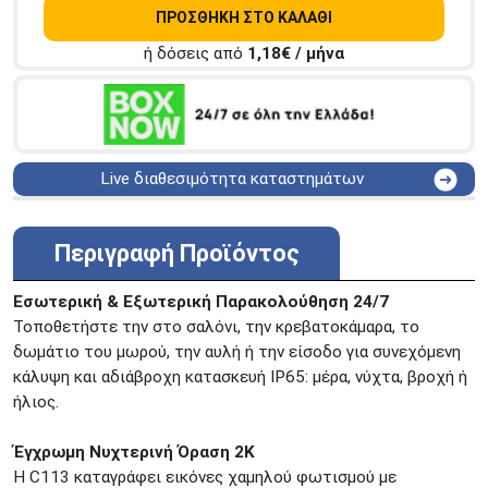
ΠΡΟΣΘΗΚΗ ΣΤΟ ΚΑΛΑΘΙ
ή δόσεις από
1,18
€ / μήνα
Live διαθεσιμότητα καταστημάτων
ΑΘΗΝΑ
Στουρνάρη 25
ΑΘΗΝΑ
Στουρνάρη 27
Περιγραφή Προϊόντος
ΠΕΡΙΣΤΕΡΙ
Εθν. Μακαρίου 19
Μαυρομιχάλη 1 και Ακτή
Εσωτερική & Εξωτερική Παρακολούθηση 24/7
ΠΕΙΡΑΙΑΣ
Κονδύλη
Τοποθετήστε την στο σαλόνι, την κρεβατοκάμαρα, το
ΜΕΤΑΜΟΡΦΩΣΗ
Τατοϊόυ 117
δωμάτιο του μωρού, την αυλή ή την είσοδο για συνεχόμενη
κάλυψη και αδιάβροχη κατασκευή IP65: μέρα, νύχτα, βροχή ή
ΓΛΥΦΑΔΑ
A. Παπανδρέου 4
ήλιος.
ΚΟΛΩΝΟΣ
Πτολεμαίου Κλαύδιου 8
ΚΕΝΤΡΙΚΕΣ ΑΠΟΘΗΚΕΣ
Έγχρωμη Νυχτερινή Όραση 2K
Δωδεκανήσου 28 &
ΘΕΣΣΑΛΟΝΙΚΗ
Η C113 καταγράφει εικόνες χαμηλού φωτισμού με
Πολυτεχνείου