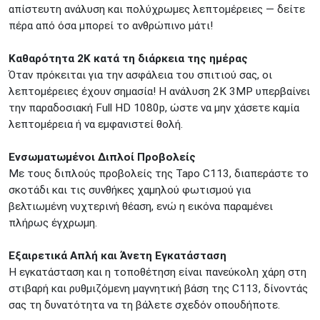
απίστευτη ανάλυση και πολύχρωμες λεπτομέρειες — δείτε
Προσοχή!
Η Διαθεσιμότητα μεταβάλλεται συνεχώς
πέρα από όσα μπορεί το ανθρώπινο μάτι!
Διαβάστε εδώ
Καθαρότητα 2K κατά τη διάρκεια της ημέρας
Όταν πρόκειται για την ασφάλεια του σπιτιού σας, οι
λεπτομέρειες έχουν σημασία! Η ανάλυση 2K 3MP υπερβαίνει
την παραδοσιακή Full HD 1080p, ώστε να μην χάσετε καμία
λεπτομέρεια ή να εμφανιστεί θολή.
Ενσωματωμένοι Διπλοί Προβολείς
Με τους διπλούς προβολείς της Tapo C113, διαπεράστε το
σκοτάδι και τις συνθήκες χαμηλού φωτισμού για
βελτιωμένη νυχτερινή θέαση, ενώ η εικόνα παραμένει
πλήρως έγχρωμη.
Εξαιρετικά Απλή και Άνετη Εγκατάσταση
Η εγκατάσταση και η τοποθέτηση είναι πανεύκολη χάρη στη
στιβαρή και ρυθμιζόμενη μαγνητική βάση της C113, δίνοντάς
σας τη δυνατότητα να τη βάλετε σχεδόν οπουδήποτε.