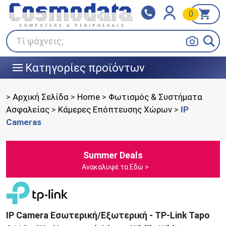
0
Klarna
BOX NOW
Πληρώστε σε 3
24/7 σε όλη την Ελλάδα!
άτοκες δόσεις
Τί ψάχνεις;
Κατηγορίες προϊόντων
|||
>
Αρχική Σελίδα
>
Home
>
Φωτισμός & Συστήματα
Ασφαλείας
>
Kάμερες Επόπτευσης Χώρων
>
IP
Cameras
Summer Deals
Ανακαλυψέ τα Εδώ >
IP Camera Εσωτερική/Εξωτερική - TP-Link Tapo