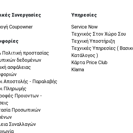
ικές Συνεργασίες
Υπηρεσίες
ογή Coupowner
Service Now
Τεχνικός Στον Χώρο Σου
οφορίες
Τεχνική Υποστήριξη
Τεχνικές Υπηρεσίες ( Βασικ
& Πολιτική προστασίας
Κατάλογος )
ωπικών δεδομένων
Κάρτα Price Club
ική ασφάλειας
Klarna
οφοριών
ι Αποστολής - Παραλαβής
ι Πληρωμής
ροφές Προιοντων -
σεις
τασία Προσωπικών
μένων
εια Συναλλαγών
ινωνία