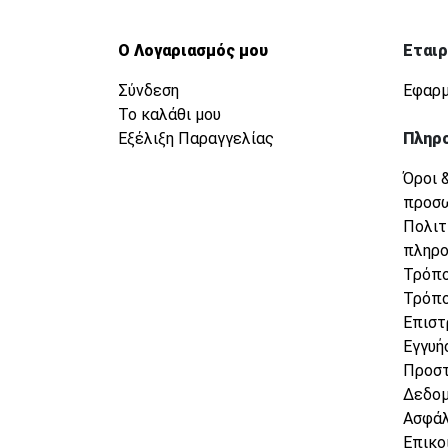
Ο Λογαριασμός μου
Εταιρ
Σύνδεση
Εφαρμ
Το καλάθι μου
Εξέλιξη Παραγγελίας
Πληρ
Όροι 
προσ
Πολιτ
πληρ
Τρόπο
Τρόπο
Επιστ
Εγγυή
Προσ
Δεδο
Ασφάλ
Επικο