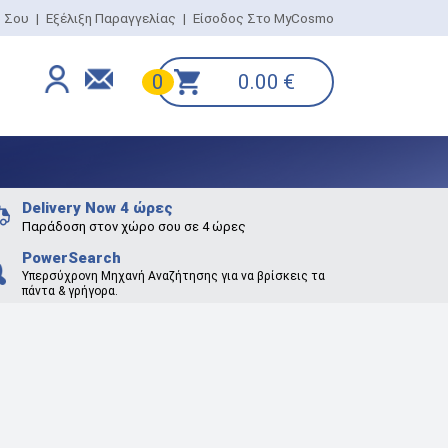
ο Σου
|
Εξέλιξη Παραγγελίας
|
Είσοδος Στο MyCosmo
0.00
€
0
Delivery Now 4 ώρες
Παράδοση στον χώρο σου σε 4 ώρες
PowerSearch
Υπερσύχρονη Μηχανή Αναζήτησης για να βρίσκεις τα
πάντα & γρήγορα.