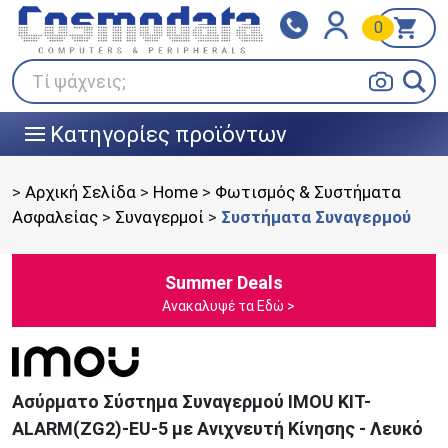
0
Klarna
BOX NOW
Πληρώστε σε 3
24/7 σε όλη την Ελλάδα!
άτοκες δόσεις
Τί ψάχνεις;
Κατηγορίες προϊόντων
|||
>
Αρχική Σελίδα
>
Home
>
Φωτισμός & Συστήματα
Ασφαλείας
>
Συναγερμοί
>
Συστήματα Συναγερμού
Summer Deals
Ανακαλυψέ τα Εδώ >
Ασύρματο Σύστημα Συναγερμού IMOU KIT-
ALARM(ZG2)-EU-5 με Ανιχνευτή Κίνησης - Λευκό