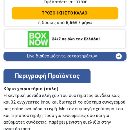
Tιμή Κατάστημα:
133.80
€
ΠΡΟΣΘΗΚΗ ΣΤΟ ΚΑΛΑΘΙ
ή δόσεις από
5,56
€ / μήνα
Live διαθεσιμότητα καταστημάτων
ΑΘΗΝΑ
Στουρνάρη 25
ΑΘΗΝΑ
Στουρνάρη 27
Περιγραφή Προϊόντος
ΠΕΡΙΣΤΕΡΙ
Εθν. Μακαρίου 19
Μαυρομιχάλη 1 και Ακτή
Κύριο χειριστήριο (πύλη)
ΠΕΙΡΑΙΑΣ
Κονδύλη
Η κεντρική μονάδα ελέγχου του συστήματος συνδέει έως
ΜΕΤΑΜΟΡΦΩΣΗ
Τατοϊόυ 117
και 32 ανιχνευτές Imou και διατηρεί το σύστημα συναγερμού
σας online ανά πάσα στιγμή. Με τον συμπαγή σχεδιασμό του
ΓΛΥΦΑΔΑ
A. Παπανδρέου 4
και την υποστήριξη τόσο για ενσύρματες όσο και για
ΚΟΛΩΝΟΣ
Πτολεμαίου Κλαύδιου 8
ασύρματες συνδέσεις, παρέχει μέγιστη ευελιξία στην
ΚΕΝΤΡΙΚΕΣ ΑΠΟΘΗΚΕΣ
εγκατάσταση.