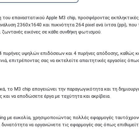
μη του επαναστατικού Apple M3 chip, προσφέροντας εκπληκτικές
ανάλυση 2360x1640 και πυκνότητα 264 pixel ανά ίντσα (ppi), που
αι ζωντανές εικόνες σε κάθε συνθήκη φωτισμού.
 πυρήνες υψηλών επιδόσεων και 4 πυρήνες απόδοσης, καθώς και
νιά, επιτρέποντας σας να εκτελείτε απαιτητικές εργασίες όπως
ά, το M3 chip απογειώνει την παραγωγικότητα και τη δημιουργ
ς και να αποδώσετε έργα με ταχύτητα και ακρίβεια.
sking με ευκολία, χρησιμοποιώντας πολλές εφαρμογές ταυτόχρον
 τη δυνατότητα να οργανώνετε τις εφαρμογές σας όπως επιθυμείτ