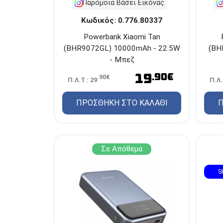
Παρόμοια Βάσει Εικόνας
Κωδικός: 0.776.80337
Powerbank Xiaomi Tan
(BH
(BHR9072GL) 10000mAh - 22.5W
- Μπεζ
19
.90€
.90€
Π.Λ.
Π.Λ.Τ : 29
Π
ΠΡΟΣΘΗΚΗ ΣΤΟ ΚΑΛΑΘΙ
Σε Απόθεμα
S