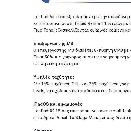
Το iPad Air είναι εξοπλισμένο με την υπερδύνα
εντυπωσιακή οθόνη Liquid Retina 11 ιντσών με 
True Tone, εξασφαλίζοντας ευκρινές κείμενο κ
Επεξεργαστής M3
Ο επεξεργαστής M3 διαθέτει 8-πύρηνη CPU με 4
Είναι 50% πιο γρήγορος από την προηγούμενη γε
εκπληκτική ταχύτητα.
Υψηλές ταχύτητες
Με 15% ταχύτερη CPU και 25% ταχύτερα γραφικ
beats, να σχεδιάσετε τρισδιάστατες δημιουργίε
iPadOS και εφαρμογές
Το iPadOS 18 σας επιτρέπει να κάνετε multita
ή το Apple Pencil. Το Stage Manager σας δίνει
Κάμερες