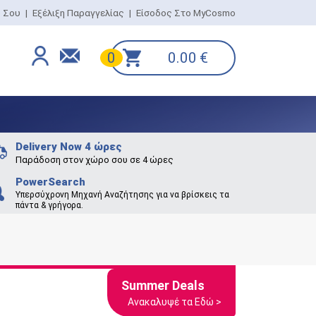
ο Σου
|
Εξέλιξη Παραγγελίας
|
Είσοδος Στο MyCosmo
0.00
€
0
Delivery Now 4 ώρες
Παράδοση στον χώρο σου σε 4 ώρες
PowerSearch
Υπερσύχρονη Μηχανή Αναζήτησης για να βρίσκεις τα
πάντα & γρήγορα.
Summer Deals
Ανακαλυψέ τα Εδώ >