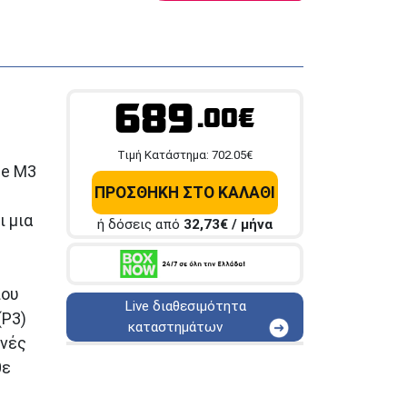
689
.00€
Tιμή Κατάστημα:
702.05
€
le M3
ΠΡΟΣΘΗΚΗ ΣΤΟ ΚΑΛΑΘΙ
ι μια
ή δόσεις από
32,73
€ / μήνα
που
Live διαθεσιμότητα
(P3)
καταστημάτων
ινές
ΑΘΗΝΑ
Στουρνάρη 25
θε
ΑΘΗΝΑ
Στουρνάρη 27
ΠΕΡΙΣΤΕΡΙ
Εθν. Μακαρίου 19