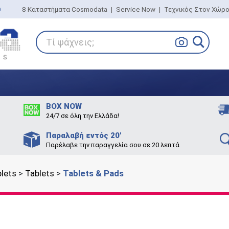
0
8 Καταστήματα Cosmodata
|
Service Now
|
Τεχνικός Στον Χώρ
Τί ψάχνεις;
BOX NOW
24/7 σε όλη την Ελλάδα!
Παραλαβή εντός 20'
Παρέλαβε την παραγγελία σου σε 20 λεπτά
lets
>
Tablets
>
Tablets & Pads