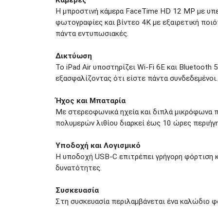
Η μπροστινή κάμερα FaceTime HD 12 MP με υπε
φωτογραφίες και βίντεο 4K με εξαιρετική ποιό
πάντα εντυπωσιακές.
Δικτύωση
Το iPad Air υποστηρίζει Wi-Fi 6E και Bluetooth
εξασφαλίζοντας ότι είστε πάντα συνδεδεμένοι.
Ήχος και Μπαταρία
Με στερεοφωνικά ηχεία και διπλά μικρόφωνα π
πολυμερών λιθίου διαρκεί έως 10 ώρες περιήγη
Υποδοχή και Λογισμικό
Η υποδοχή USB-C επιτρέπει γρήγορη φόρτιση και
δυνατότητες.
Συσκευασία
Στη συσκευασία περιλαμβάνεται ένα καλώδιο φό