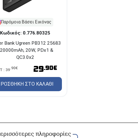
Παρόμοια Βάσει Εικόνας
Κωδικός: 0.776.80325
r Bank Ugreen PB312 25683
 20000mAh, 20W, PDx1 &
QC3.0x2
29
.90€
.90€
Τ : 39
ΡΟΣΘΗΚΗ ΣΤΟ ΚΑΛΑΘΙ