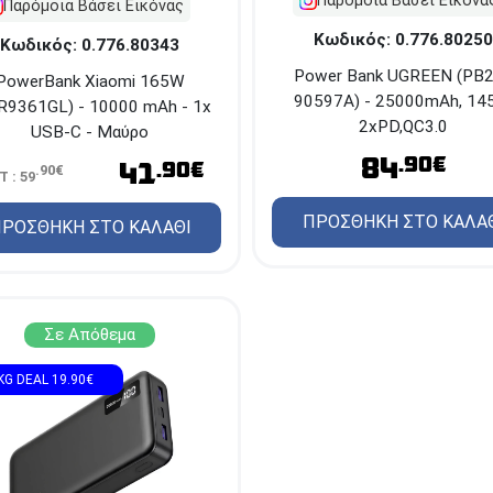
Παρόμοια Βάσει Εικόνα
Παρόμοια Βάσει Εικόνας
Κωδικός: 0.776.80250
Κωδικός: 0.776.80343
Power Bank UGREEN (PB
PowerBank Xiaomi 165W
90597A) - 25000mAh, 14
R9361GL) - 10000 mAh - 1x
2xPD,QC3.0
USB-C - Μαύρο
84
.90€
41
.90€
.90€
Τ : 59
ΠΡΟΣΘΗΚΗ ΣΤΟ ΚΑΛΑ
ΡΟΣΘΗΚΗ ΣΤΟ ΚΑΛΑΘΙ
Σε Απόθεμα
KG DEAL 19.90€