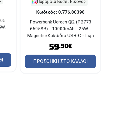
ς
Παρόμοια Βάσει Εικόνας
Κωδικός: 0.776.80398
205
Powerbank Ugreen Qi2 (PB773
5W,
65958B) - 10000mAh - 25W -
Magnetic/Kαλώδιο USB-C - Γκρι
59
.90€
ΘΙ
ΠΡΟΣΘΗΚΗ ΣΤΟ ΚΑΛΑΘΙ