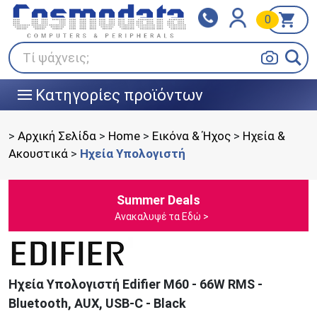
0
Klarna
BOX NOW
Πληρώστε σε 3
24/7 σε όλη την Ελλάδα!
άτοκες δόσεις
Τί ψάχνεις;
Κατηγορίες προϊόντων
|||
>
Αρχική Σελίδα
>
Home
>
Εικόνα & Ήχος
>
Ηχεία &
Ακουστικά
>
Ηχεία Υπολογιστή
Summer Deals
Ανακαλυψέ τα Εδώ >
Ηχεία Υπολογιστή Edifier M60 - 66W RMS -
Bluetooth, AUX, USB-C - Black