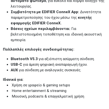
αυτόματο φωτισμό
, για εύκολο και κομψό έλεγχο της
λειτουργίας.
Συμβατότητα με EDIFIER ConneX App:
Δυνατότητα
παραμετροποίησης του ήχου μέσω της
κινητής
εφαρμογής EDIFIER ConneX.
Βάσεις ηχείων περιλαμβάνονται:
Για
βελτιστοποιημένη τοποθέτηση και ιδανική ακουστική
εμπειρία.
Πολλαπλές επιλογές συνδεσιμότητας:
Bluetooth V5.3
για αξιόπιστη ασύρματη σύνδεση.
USB-C
για άμεση ψηφιακή αναπαραγωγή ήχου.
AUX
για σύνδεση με αναλογικές συσκευές.
Ιδανικά για:
Χρήση σε γραφείο & gaming setups
Home entertainment & streaming
Μουσική, podcasts & επαγγελματική χρήση