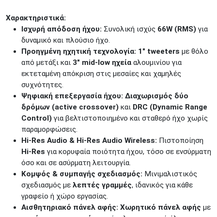
Δωδεκανήσου 28 &
ΘΕΣΣΑΛΟΝΙΚΗ
Πολυτεχνείου
Χαρακτηριστικά:
Ισχυρή απόδοση ήχου:
Συνολική ισχύς
66W (RMS)
για
Προσοχή!
Η Διαθεσιμότητα μεταβάλλεται συνεχώς
δυναμικό και πλούσιο ήχο.
Διαβάστε εδώ
Προηγμένη ηχητική τεχνολογία: 1" tweeters
με θόλο
από μετάξι και
3" mid-low ηχεία
αλουμινίου για
εκτεταμένη απόκριση στις μεσαίες και χαμηλές
συχνότητες.
Ψηφιακή επεξεργασία ήχου: Διαχωρισμός δύο
δρόμων (active crossover)
και
DRC (Dynamic Range
Control)
για βελτιστοποιημένο και σταθερό ήχο χωρίς
παραμορφώσεις.
Hi-Res Audio & Hi-Res Audio Wireless:
Πιστοποίηση
Hi-Res
για κορυφαία ποιότητα ήχου, τόσο σε ενσύρματη
όσο και σε ασύρματη λειτουργία.
Κομψός & συμπαγής σχεδιασμός:
Μινιμαλιστικός
σχεδιασμός με
λεπτές γραμμές
, ιδανικός για κάθε
γραφείο ή χώρο εργασίας.
Αισθητηριακό πάνελ αφής: Χωρητικό πάνελ αφής
με