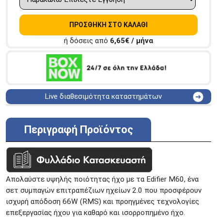
ΠΡΟΣΘΗΚΗ ΣΤΟ ΚΑΛΑΘΙ
ή δόσεις από
6,65
€ / μήνα
Live διαθεσιμότητα καταστημάτων
ΑΘΗΝΑ
Στουρνάρη 25
ΑΘΗΝΑ
Στουρνάρη 27
Περιγραφή Προϊόντος
ΠΕΡΙΣΤΕΡΙ
Εθν. Μακαρίου 19
Μαυρομιχάλη 1 και Ακτή
ΠΕΙΡΑΙΑΣ
Κονδύλη
ΜΕΤΑΜΟΡΦΩΣΗ
Τατοϊόυ 117
Απολαύστε υψηλής ποιότητας ήχο με τα Edifier M60, ένα
ΓΛΥΦΑΔΑ
A. Παπανδρέου 4
σετ συμπαγών επιτραπέζιων ηχείων 2.0 που προσφέρουν
ΚΟΛΩΝΟΣ
Πτολεμαίου Κλαύδιου 8
ισχυρή απόδοση 66W (RMS) και προηγμένες τεχνολογίες
ΚΕΝΤΡΙΚΕΣ ΑΠΟΘΗΚΕΣ
επεξεργασίας ήχου για καθαρό και ισορροπημένο ήχο.