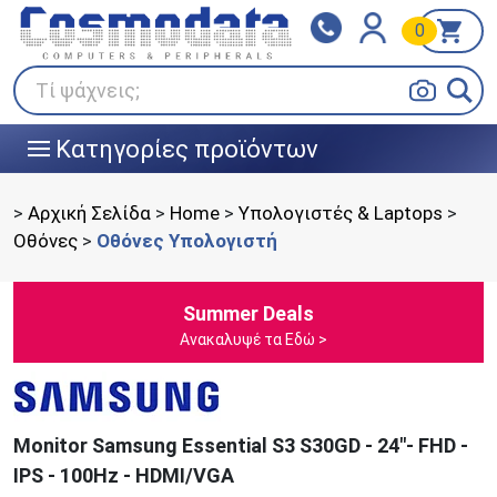
0
Klarna
BOX NOW
Πληρώστε σε 3
24/7 σε όλη την Ελλάδα!
άτοκες δόσεις
Τί ψάχνεις;
Κατηγορίες προϊόντων
|||
>
Αρχική Σελίδα
>
Home
>
Υπολογιστές & Laptops
>
Οθόνες
>
Οθόνες Υπολογιστή
Summer Deals
Ανακαλυψέ τα Εδώ >
Monitor Samsung Essential S3 S30GD - 24"- FHD -
IPS - 100Hz - ΗDMI/VGA